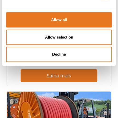
Allow all
Allow selection
Decline
ASG e Sustentabilidade
Saiba mais