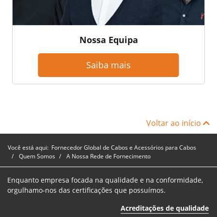
Nossa Equipa
Saiba mais
Voltar ao início
Você está aqui:
Fornecedor Global de Cabos e Acessórios para Cabos
Quem Somos
A Nossa Rede de Fornecimento
Enquanto empresa focada na qualidade e na conformidade,
orgulhamo-nos das certificações que possuímos.
Acreditações de qualidade