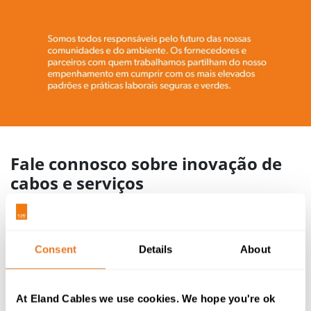
Fale connosco sobre inovação de
cabos e serviços
Novos Fornecedores:
Assine um acordo formal de fornecimento;
Consent
Details
About
Reúna com um dos nossos auditores numa das
suas instalações de fabrico para uma análise das
operações, e para documentação QMS que
At Eland Cables we use cookies. We hope you're ok
abranja no mínimo Gestão de Qualidade, Gestão