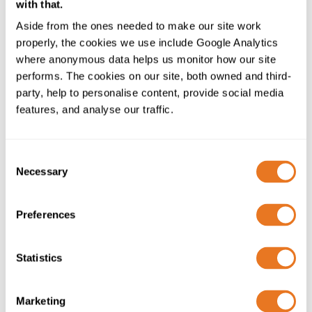
with that.
Ambiental e Gestão de Saúde e Segurança
Tome medidas formais em requisitos de âmbito
Aside from the ones needed to make our site work
ético incluindo uma Política contra a Escravatura
properly, the cookies we use include Google Analytics
Moderna, Política Ambiental, e Política Anti-
where anonymous data helps us monitor how our site
Suborno.
performs. The cookies on our site, both owned and third-
party, help to personalise content, provide social media
Para mais informação sobre como trabalhar connosco,
features, and analyse our traffic.
contacte-nos em
suppliers@elandcables.com
Consent
Necessary
Selection
Preferences
Statistics
MAIS RECURSOS
Marketing