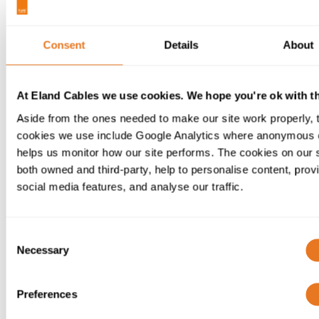
CUIDAMOS DA SAÚDE E
BEM-ESTAR
Consent
Details
About
Todos os membros da nossa equipa
beneficiam de um pacote de saúde e
At Eland Cables we use cookies. We hope you're ok with th
bem-estar incluído no salário. Desde
Aside from the ones needed to make our site work properly, 
o encaminhamento para cuidados
cookies we use include Google Analytics where anonymous 
médicos privados e tratamentos, a
helps us monitor how our site performs. The cookies on our s
reembolsos por ações de saúde do
both owned and third-party, help to personalise content, prov
dia a dia, como consultas de dentista
social media features, and analyse our traffic.
ou exames de visão, até terapias
holísticas e alternativas, asseguramos
que os nossos colaboradores e
Consent
respetivas famílias estão bem
Necessary
Selection
acompanhados.
Preferences