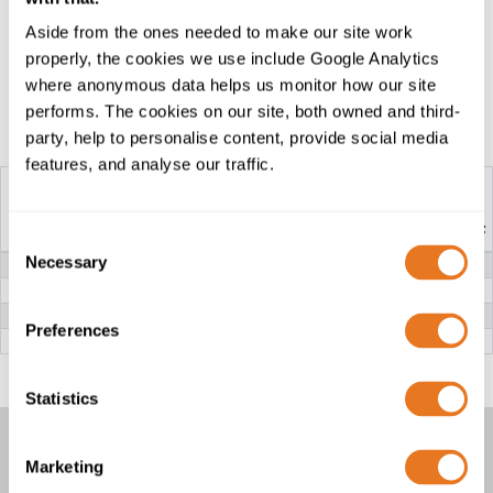
seleção de tamanhos de cabos, fale com alguém da
Aside from the ones needed to make our site work
nossa equipa.
properly, the cookies we use include Google Analytics
where anonymous data helps us monitor how our site
performs. The cookies on our site, both owned and third-
Mesa de construção
party, help to personalise content, provide social media
features, and analyse our traffic.
CABO H05GG-F
CABO H05GGH2-F
Consent
Necessary
TENSÃO NOMINAL
300/500 V
Selection
CONDUTOR
Cobre entrançado flexível de Classe 5
ISOLAMENTO
Borracha EVA (Etileno-Acetato de Vinilo)
Preferences
BAINHA EXTERNA
Borracha Tipo EM4
Statistics
CABOS H05GG-F E H05GGH2-F
Marketing