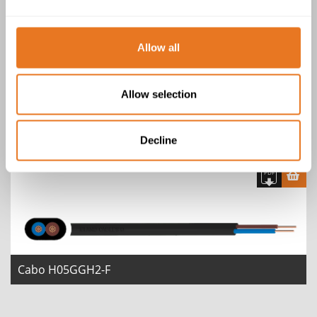
2 Produtos
Allow all
Allow selection
Cabo H05GG-F
Decline
Cabo H05GGH2-F