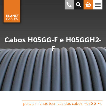
Cabos H05GG-F e H05GGH2-
F
para as fichas técnicas dos cabos H05GG-F e