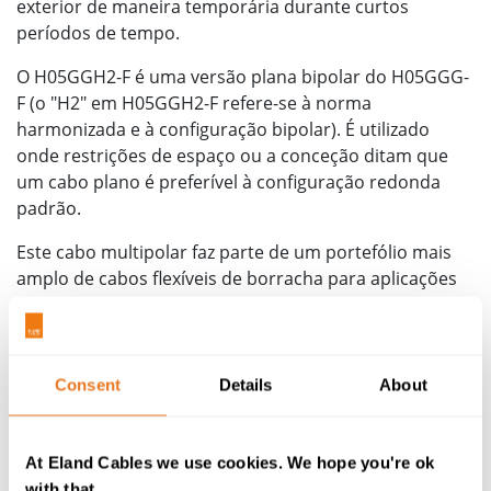
exterior de maneira temporária durante curtos
períodos de tempo.
O H05GGH2-F é uma versão plana bipolar do H05GGG-
F (o "H2" em H05GGH2-F refere-se à norma
harmonizada e à configuração bipolar). É utilizado
onde restrições de espaço ou a conceção ditam que
um cabo plano é preferível à configuração redonda
padrão.
Este cabo multipolar faz parte de um portefólio mais
amplo de cabos flexíveis de borracha para aplicações
domésticas, incluindo o
H05RR-F (318-TRS)
, e ligações
de alimentação para aplicações industriais, incluindo o
cabo (H)07RC4N8-F
. Também é parte integrante do
nosso portefólio para altas temperaturas, incluindo o
Consent
Details
About
cabo de silicone H03S-K
.
Para mais informações sobre as especificações dos
At Eland Cables we use cookies. We hope you're ok
cabos H05GG-F ou para obter assistência com a
with that.