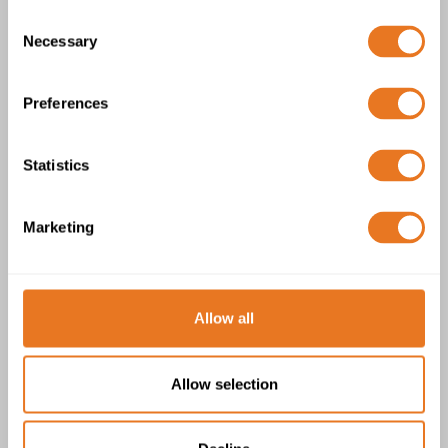
2 Produits
Consent
Necessary
Selection
Preferences
Statistics
Câble H05GG-F
Marketing
Allow all
Câble H05GGH2-F
Allow selection