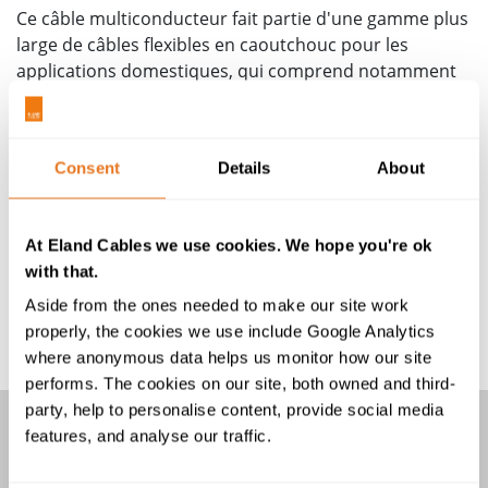
Ce câble multiconducteur fait partie d'une gamme plus
large de câbles flexibles en caoutchouc pour les
applications domestiques, qui comprend notamment
le
câble H05RR-F
(318-TRS), et les connexions
d'alimentation pour les applications industrielles,
comme le
câble (H)07RC4N8-F
. Il fait également partie
Consent
Details
About
de notre catalogue de câbles haute température, qui
comprend notamment le
câble en silicone H03S-K
.
Pour plus d'informations quant aux spécifications du
At Eland Cables we use cookies. We hope you're ok
câble H05GG-F ou pour obtenir une assistance dans la
with that.
sélection des sections de câbles, n’hésitez pas à
Aside from the ones needed to make our site work
contacter les membres de notre équipe.
properly, the cookies we use include Google Analytics
where anonymous data helps us monitor how our site
performs. The cookies on our site, both owned and third-
party, help to personalise content, provide social media
features, and analyse our traffic.
H05GG-F AND H05GGH2-F CABLE