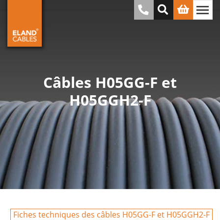
Câbles H05GG-F et
H05GGH2-F
Fiches techniques des câbles H05GG-F et H05GGH2-F