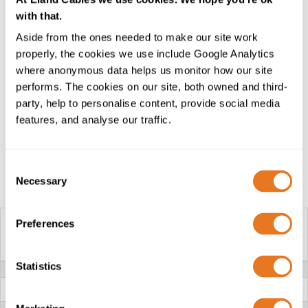
O cabo AXQJ-F está também disponível com materiais
with that.
de revestimento alternativos - PE (Polietileno) para os
Aside from the ones needed to make our site work
modelos
AXLJ-F e FXLJ-F
(alumínio ou cobre), adequados
properly, the cookies we use include Google Analytics
para instalação em condutas de cabos onde existe
where anonymous data helps us monitor how our site
presença de água. Os cabos de alimentação de
baixa
performs. The cookies on our site, both owned and third-
tensão LSZH de 1 kV
com condutores de alumínio e
party, help to personalise content, provide social media
cobre também estão disponíveis como parte do
features, and analyse our traffic.
portfólio de cabos padrão sueco.
Consent
Necessary
Mesa de construção
Selection
Preferences
CABO AXQJ-F 12/20KV
Statistics
TENSÃO NOMINAL
12/20 (24)kV
CONDUTOR
Alumínio roscado, redondo e
impermeável