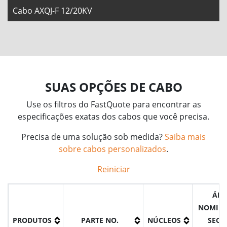
Cabo AXQJ-F 12/20KV
SUAS OPÇÕES DE CABO
Use os filtros do FastQuote para encontrar as
especificações exatas dos cabos que você precisa.
Precisa de uma solução sob medida?
Saiba mais
sobre cabos personalizados
.
Reiniciar
ÁRE
NOMINA
PRODUTOS
PARTE NO.
NÚCLEOS
SECÇ