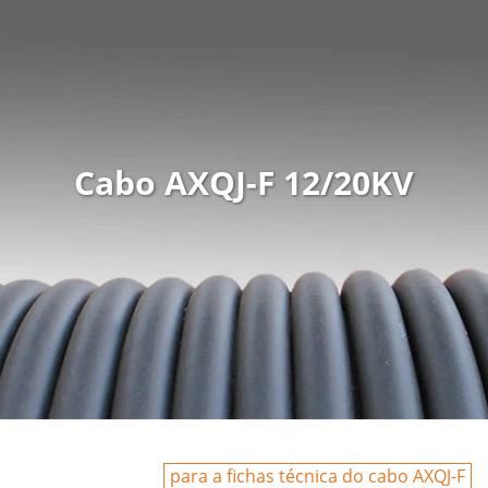
Cabo AXQJ-F 12/20KV
para a fichas técnica do cabo AXQJ-F