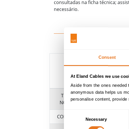
consultadas na ficha técnica; assis
necessário.
Consent
At Eland Cables we use cook
Aside from the ones needed t
anonymous data helps us moni
TENSÃO
personalise content, provide 
NOMINAL
Consent
CONDUTOR
Necessary
Selection