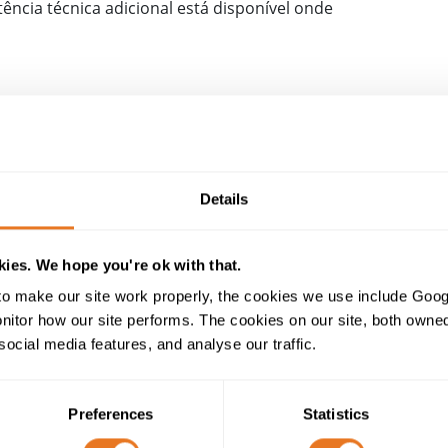
tência técnica adicional está disponível onde
Mesa de construção
Details
ies. We hope you're ok with that.
CABO 6181XY
o make our site work properly, the cookies we use include Goog
tor how our site performs. The cookies on our site, both owned 
0.6/1kV
social media features, and analyse our traffic.
Cobre entrançado de Classe 2
Preferences
Statistics