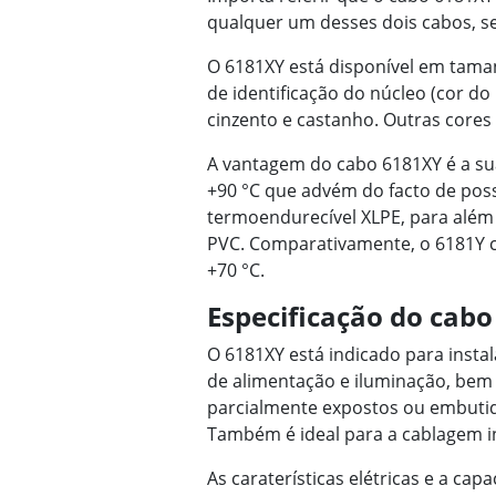
qualquer um desses dois cabos, se
O 6181XY está disponível em tam
de identificação do núcleo (cor do
cinzento e castanho. Outras cores
A vantagem do cabo 6181XY é a s
+90 °C que advém do facto de po
termoendurecível XLPE, para além
PVC. Comparativamente, o 6181Y c
+70 °C.
Especificação do cab
O 6181XY está indicado para insta
de alimentação e iluminação, bem
parcialmente expostos ou embutid
Também é ideal para a cablagem i
As caraterísticas elétricas e a ca