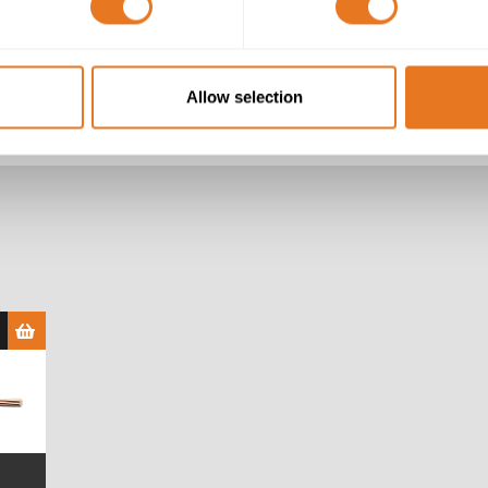
XLPE (Polietileno Reticulado)
PVC (Cloreto de Polivinilo)
Allow selection