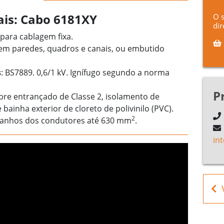
pais: Cabo 6181XY
O 
dir
 para cablagem fixa.
o em paredes, quadros e canais, ou embutido
s
: BS7889. 0,6/1 kV. Ignífugo segundo a norma
P
bre entrançado de Classe 2, isolamento de
e bainha exterior de cloreto de polivinilo (PVC).
2
manhos dos condutores até 630 mm
.
in