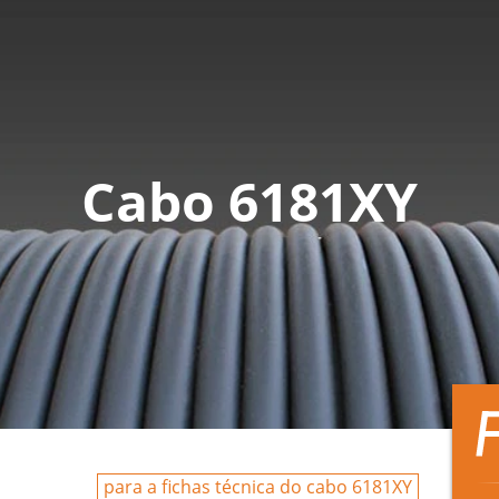
Cabo 6181XY
para a fichas técnica do cabo 6181XY