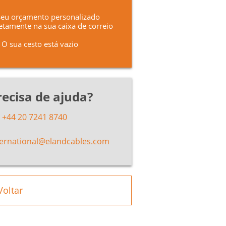
seu orçamento personalizado
etamente na sua caixa de correio
O sua cesto está vazio
recisa de ajuda?
+44 20 7241 8740
ternational@elandcables.com
Voltar