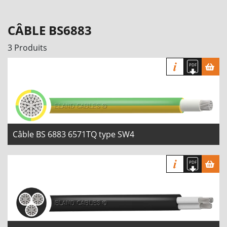
CÂBLE BS6883
3 Produits
Câble BS 6883 6571TQ type SW4