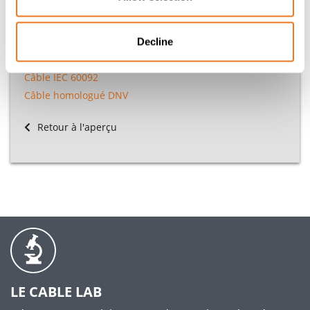
Autres Normes
Câble BS7917
Decline
Câble NEK 606
Câble IEC 60092
Câble homologué DNV
Retour à l'aperçu
LE CABLE LAB