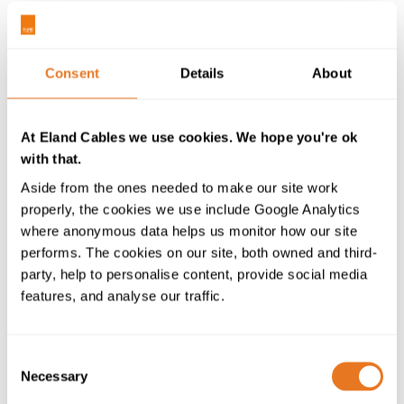
par an.
Outre ces nouvelles éoliennes, près de 55 km de
câbles
électriques adaptés
ont été posés sur terre ; 90 km de
Consent
Details
About
câbles ont été installés de manière stratégique dans
l'IJsselmeer (lac d'lJssel ) ; une sous-station de
transformation a été construite à Breezanddijk et une
At Eland Cables we use cookies. We hope you're ok
nouvelle réserve naturelle a été créée à
with that.
Kornwerderzand. Il existe même un centre
Aside from the ones needed to make our site work
pédagogique doté de murs en verre afin que les
properly, the cookies we use include Google Analytics
visiteurs puissent découvrir les avantages de l'énergie
where anonymous data helps us monitor how our site
éolienne, et comment cette électricité verte est
performs. The cookies on our site, both owned and third-
distribuée à partir des éoliennes de 180 m de haut
party, help to personalise content, provide social media
d'IJsselmeer vers le centre du réseau dans la Frise.
features, and analyse our traffic.
Afin de distribuer l'électricité générée aux
consommateurs, les câbles électriques relient les
Consent
éoliennes du IJsselmeer à la sous-station innovante de
Necessary
Selection
Breezanddijk. L'électricité y est alors transformée en