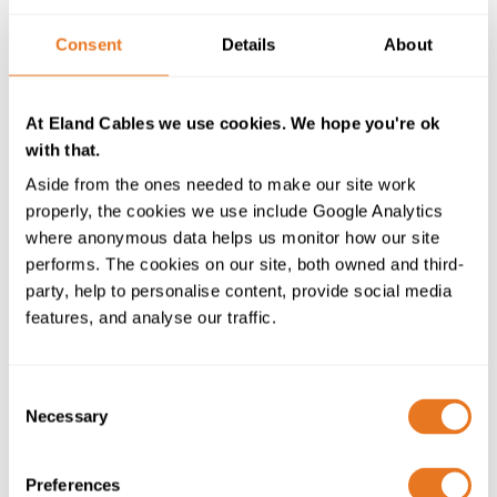
Directrice du marketing. «C’est un signe pour le client
que l’excellence pour nous n’est pas un extra, c’est la
Consent
Details
About
norme, tous les jours. Grâce au programme de test
rigoureux de Kitemark, testant les couches de
composants du câble, nous pouvons démontrer que le
At Eland Cables we use cookies. We hope you're ok
câble est conforme et répond aux niveaux de haute
with that.
performance attendus par nos clients. »
Aside from the ones needed to make our site work
En travaillant avec BSI, Eland Cables détient également
properly, the cookies we use include Google Analytics
le Kitemark pour la sensibilisation et la mise en œuvre
where anonymous data helps us monitor how our site
de RoHS, la directive sur la restriction des substances
performs. The cookies on our site, both owned and third-
dangereuses, et travaille avec BSI depuis le milieu des
party, help to personalise content, provide social media
années 1990. Il est certifié par l'entreprise aux normes
features, and analyse our traffic.
internationales de gestion de la qualité ISO 9001 (2015),
ISO 14001 et ISO 18001.
Consent
Pourquoi avoir choisi BSI plutôt qu'un autre organisme
Necessary
Selection
de certification? «C'est assez simple : BSI est la
première organisation de normalisation au monde;
Preferences
son nom est largement reconnu, tant au Royaume-Uni