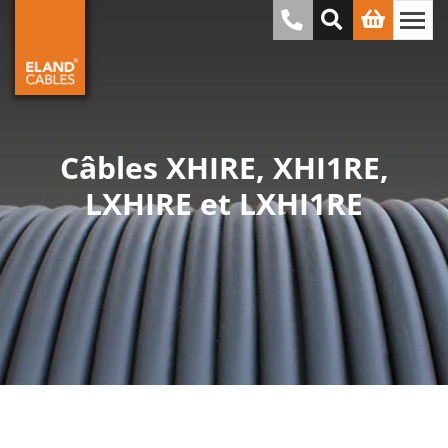
Câbles XHIRE, XHI1RE,
LXHIRE et LXHI1RE