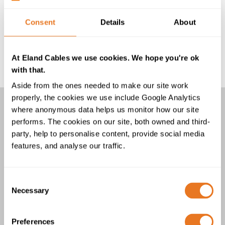
Si les informations requises ne figurent pas dans le
Consent
Details
About
PDF à télécharger, veuillez contacter notre équipe ; elle
se fera un plaisir de vous aider.
At Eland Cables we use cookies. We hope you're ok
with that.
Aside from the ones needed to make our site work
properly, the cookies we use include Google Analytics
where anonymous data helps us monitor how our site
CÂBLES XHIRE, XHI1RE, LXHIRE ET
performs. The cookies on our site, both owned and third-
LXHI1RE
party, help to personalise content, provide social media
features, and analyse our traffic.
4 Produits
Consent
Necessary
Selection
Preferences