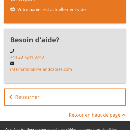
CP101035OR
1
35mm
Cable
Votre panier est actuellement vide
FHLR2GCB2G
CP101050OR
1
50mm
Cable
FHLR2GCB2G
Besoin d'aide?
CP101070OR
1
70mm
Cable
FHLR2GCB2G
+44 20 7241 8740
CP101095OR
1
95mm
Cable
international@elandcables.com
Retourner
Retour en haut de page
Vous êtes ici:
Fournisseur mondial de câbles et accessoires de câbles