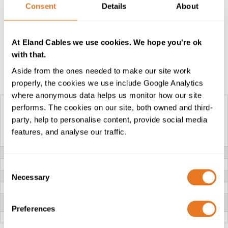
contacter nos spécialistes de l'industrie VE ou nos
Consent
Details
About
experts techniques. Une solution de
câbles
personnalisée
peut également être développée en
fonction de votre cahier des charges.
At Eland Cables we use cookies. We hope you're ok
with that.
Aside from the ones needed to make our site work
Tableau de construction
properly, the cookies we use include Google Analytics
where anonymous data helps us monitor how our site
performs. The cookies on our site, both owned and third-
party, help to personalise content, provide social media
FHLR2GCB2G
features, and analyse our traffic.
FHL2G CABLE
CABLE
TENSION NOMINALE
0.6/1kV
CONDUCTEUR
Cuivre souple de Classe 6
Consent
ISOLATION
SiR (Caoutchouc de silicone)
Necessary
Selection
TRESSE
-
Fils de cuivre étamé
ÉCRAN
-
Al/PET (Feuillard
d’Aluminium)
Preferences
GAINE EXTÉRIEURE
SiR (Caoutchouc de silicone)