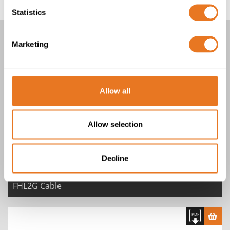
Statistics
Marketing
CÂBLES FHL2G ET FHLR2GCB2G
POUR GROUPES
MOTOPROPULSEURS
Allow all
2 Produits
Allow selection
Decline
FHL2G Cable