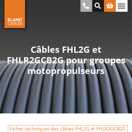
Câbles FHL2G et
FHLR2GCB2G pour groupes
motopropulseurs
Fiches techniques des câbles FHL2G et FHLR2GCB2G