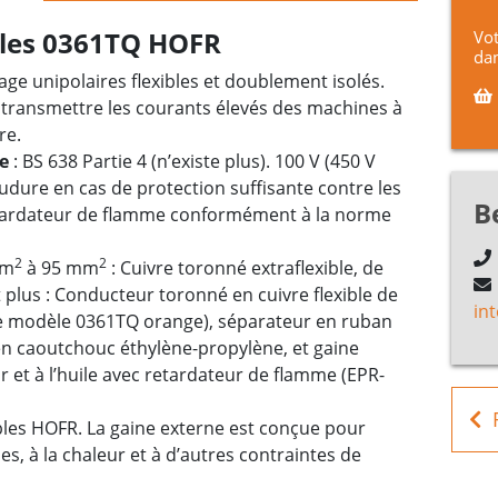
âbles 0361TQ HOFR
Vot
dan
ge unipolaires flexibles et doublement isolés.
transmettre les courants élevés des machines à
re.
e
: BS 638 Partie 4 (n’existe plus). 100 V (450 V
udure en cas de protection suffisante contre les
B
ardateur de flamme conformément à la norme
2
2
mm
à 95 mm
: Cuivre toronné extraflexible, de
 plus : Conducteur toronné en cuivre flexible de
in
le modèle 0361TQ orange), séparateur en ruban
 en caoutchouc éthylène-propylène, et gaine
r et à l’huile avec retardateur de flamme (EPR-
les HOFR. La gaine externe est conçue pour
ses, à la chaleur et à d’autres contraintes de