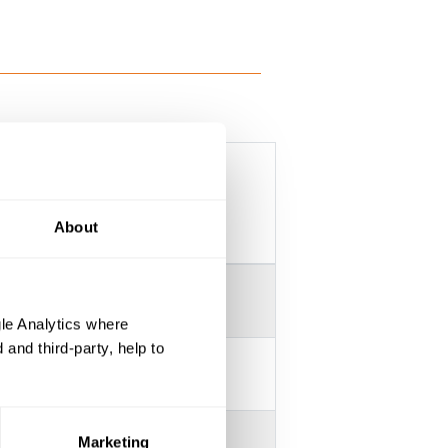
About
 SOUDURE ORANGE 0361TQ
le Analytics where
and third-party, help to
sse 6)
5)
Marketing