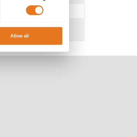
nifuge
Allow all