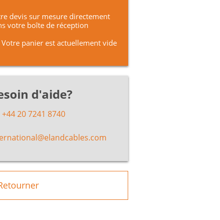
re devis sur mesure directement
s votre boîte de réception
Votre panier est actuellement vide
esoin d'aide?
+44 20 7241 8740
ternational@elandcables.com
Retourner