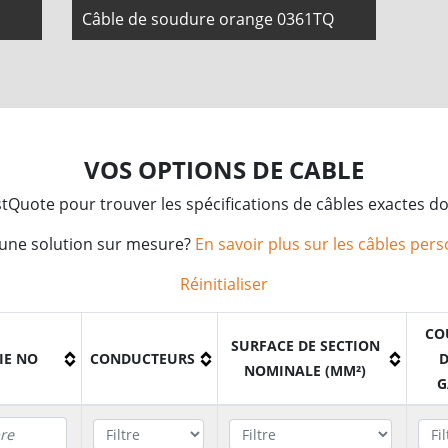
Câble de soudure orange 0361TQ
VOS OPTIONS DE CABLE
 FastQuote pour trouver les spécifications de câbles exactes d
'une solution sur mesure?
En savoir plus sur les câbles per
Réinitialiser
CO
SURFACE DE SECTION
IE NO
CONDUCTEURS
D
NOMINALE (MM²)
G