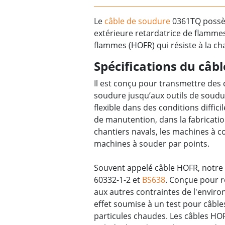
Le
câble de soudure
0361TQ possèd
extérieure retardatrice de flammes 
flammes (HOFR) qui résiste à la cha
Spécifications du câb
Il est conçu pour transmettre des
soudure jusqu’aux outils de soudur
flexible dans des conditions diffici
de manutention, dans la fabricatio
chantiers navals, les machines à 
machines à souder par points.
Souvent appelé câble HOFR, notre
60332-1-2 et
BS638
. Conçue pour ré
aux autres contraintes de l'envir
effet soumise à un test pour câbl
particules chaudes. Les câbles H