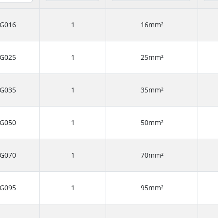
G016
1
16mm²
G025
1
25mm²
G035
1
35mm²
G050
1
50mm²
G070
1
70mm²
G095
1
95mm²