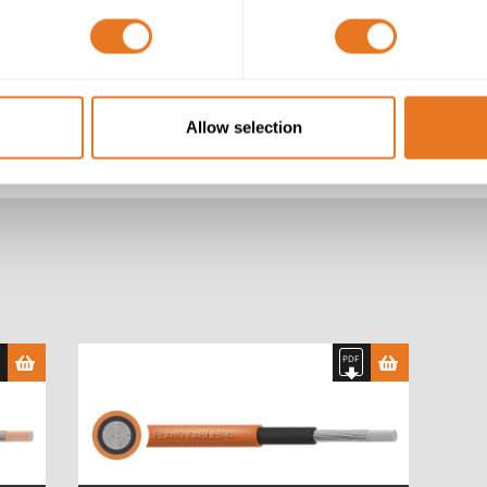
EPR (Caoutchouc en éthylène-propylène)
Gaine résistante à la chaleur et à l'huile et ig
Allow selection