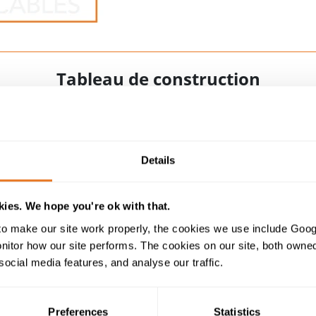
Tableau de construction
Details
 DE SOUDURE NOIR 0361TQ
CÂBLE DE
100V
ies. We hope you're ok with that.
o make our site work properly, the cookies we use include Goog
tor how our site performs. The cookies on our site, both owned 
2
2
16 mm
à 95 mm
: cuivre nu extra flexible (cla
social media features, and analyse our traffic.
2
120 mm
et plus: cuivre nu flexible (classe 
PET (Ruban en polyester)
Preferences
Statistics