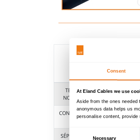
Consent
CÂBLE
TENSION
At Eland Cables we use cook
NOMINALE
Aside from the ones needed t
anonymous data helps us moni
CONDUCTEUR
personalise content, provide 
Consent
SÉPARATEUR
Necessary
Selection