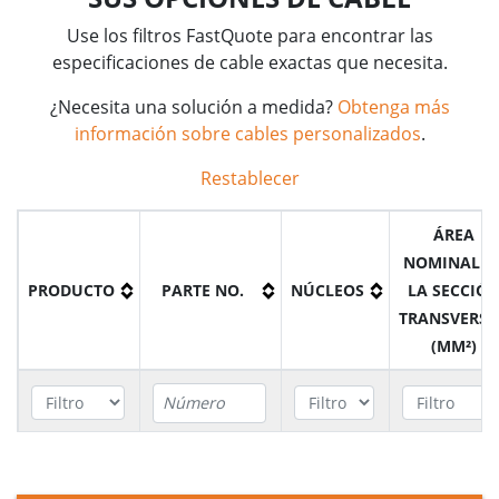
Use los filtros FastQuote para encontrar las
especificaciones de cable exactas que necesita.
¿Necesita una solución a medida?
Obtenga más
información sobre cables personalizados
.
Restablecer
ÁREA
NOMINAL D
PRODUCTO
PARTE NO.
NÚCLEOS
LA SECCIÓ
TRANSVERSA
(MM²)
Cable
YSLTOE-J
A7R30G0025BK
30
2.5mm²