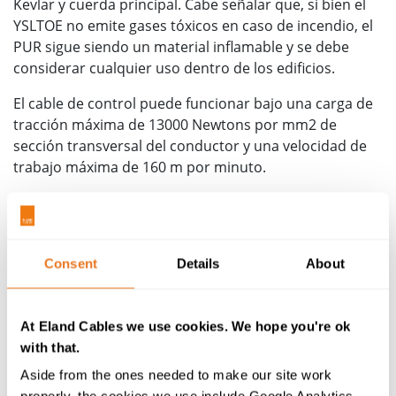
Kevlar y cuerda principal. Cabe señalar que, si bien el
YSLTOE no emite gases tóxicos en caso de incendio, el
PUR sigue siendo un material inflamable y se debe
considerar cualquier uso dentro de los edificios.
El cable de control puede funcionar bajo una carga de
tracción máxima de 13000 Newtons por mm2 de
sección transversal del conductor y una velocidad de
trabajo máxima de 160 m por minuto.
Tamaños de los cables YSLTOE
El cable está configurado como haces de 6 núcleos
dispuestos con una cuerda central de bolas de plomo,
Consent
Details
About
trenzada alrededor del soporte central. Como cable
multinúcleo, se proporciona en núcleos de 30G a 48G,
en tamaños de núcleo de 2,5 mm2. También está
At Eland Cables we use cookies. We hope you're ok
disponible una variante de 48 núcleos con un tamaño
with that.
de núcleo de 1 mm2.
Aside from the ones needed to make our site work