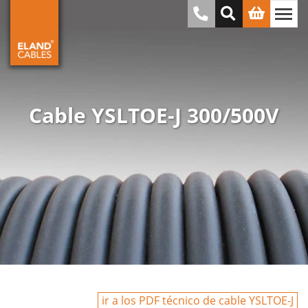
Cable YSLTOE-J 300/500V
ir a los PDF técnico de cable YSLTOE-J