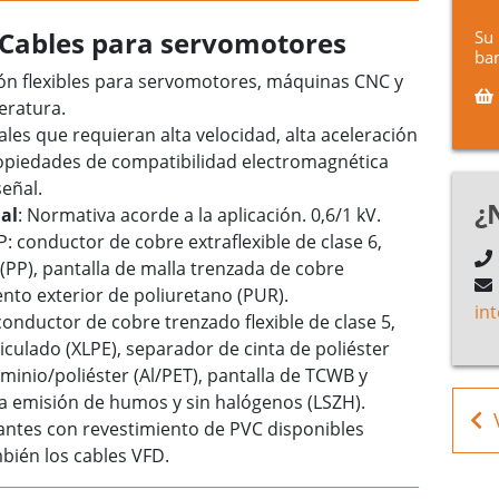
: Cables para servomotores
Su 
ban
ión flexibles para servomotores, máquinas CNC y
eratura.
ales que requieran alta velocidad, alta aceleración
propiedades de compatibilidad electromagnética
señal.
¿
al
: Normativa acorde a la aplicación. 0,6/1 kV.
P: conductor de cobre extraflexible de clase 6,
(PP), pantalla de malla trenzada de cobre
nto exterior de poliuretano (PUR).
in
onductor de cobre trenzado flexible de clase 5,
ticulado (XLPE), separador de cinta de poliéster
uminio/poliéster (Al/PET), pantalla de TCWB y
ja emisión de humos y sin halógenos (LSZH).
iantes con revestimiento de PVC disponibles
mbién los cables VFD.