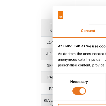
TENSIÓN
NOMINAL
Consent
CONDUCTOR
Cobre d
At Eland Cables we use cook
AISLAMIENTO
Aside from the ones needed t
anonymous data helps us moni
SEPARADOR
personalise content, provide 
Consent
PANTALLA 1
Necessary
Selection
PANTALLA
TCWB (Mal
REVESTIMIENTO