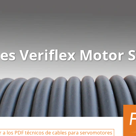
es Veriflex Motor 
ir a los PDF técnicos de cables para servomotores