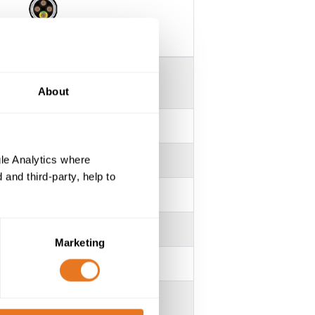
E SERVO ROZ1-K EMC
-
About
-
-
le Analytics where
and third-party, help to
Marketing
-
-