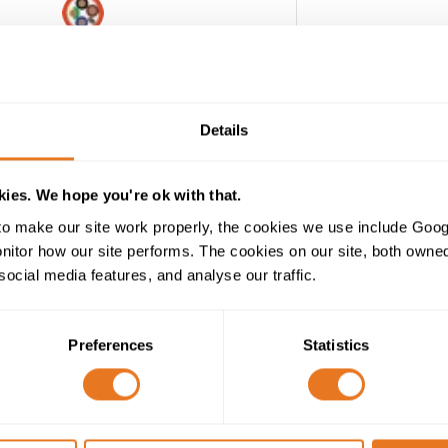
CABLE SERVO CP
CABL
0.6/1kV
Details
esnudo de hebra fina (Clase 6)
ies. We hope you're ok with that.
PP (Polipropileno)
o make our site work properly, the cookies we use include Goog
tor how our site performs. The cookies on our site, both owned 
-
social media features, and analyse our traffic.
-
Preferences
Statistics
la Trenzada de Cobre Estañado)
PUR (Poliuretano)