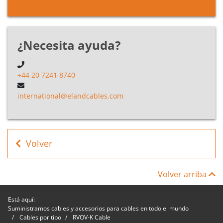
Cable
RVOV-K
B3G02016BK
2
16mm²
Cable
¿Necesita ayuda?
RVOV-K
B3G02025BK
2
25mm²
Cable
+44 20 7241 8740
RVOV-K
international@elandcables.com
B3G02035BK
2
35mm²
Cable
RVOV-K
B3G030025BK
3
2.5mm²
Cable
Volver
RVOV-K
B3G030040BK
3
4mm²
Cable
Volver arriba
Está aquí:
Suministramos cables y accesorios para cables en todo el mundo
Cables por tipo
RVOV-K Cable