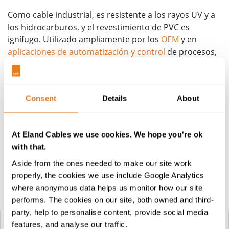
Como cable industrial, es resistente a los rayos UV y a
los hidrocarburos, y el revestimiento de PVC es
ignífugo. Utilizado ampliamente por los
OEM
y en
aplicaciones de automatización y control
de procesos,
el cable RVOV-K es adecuado para la instalación
interna o externa, en condiciones secas y húmedas.
Tamaños de los Cables RVOV-K
Consent
Details
About
El cable RVOV-K forma parte de la cartera de
cables
industriales
más amplia de Eland Cables. Para soporte
At Eland Cables we use cookies. We hope you're ok
con especificaciones o para más información contacte
with that.
con nuestro equipo.
Aside from the ones needed to make our site work
properly, the cookies we use include Google Analytics
where anonymous data helps us monitor how our site
Tabla de construcción
performs. The cookies on our site, both owned and third-
party, help to personalise content, provide social media
features, and analyse our traffic.