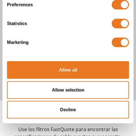
Preferences
CABLES H05VV5-F
1 producto/s
Statistics
Marketing
Allow all
Cables H05VV5-F
Allow selection
Decline
SUS OPCIONES DE CABLE
Use los filtros FastQuote para encontrar las