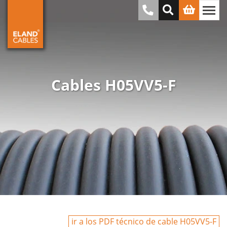
Cables H05VV5-F
ir a los PDF técnico de cable H05VV5-F