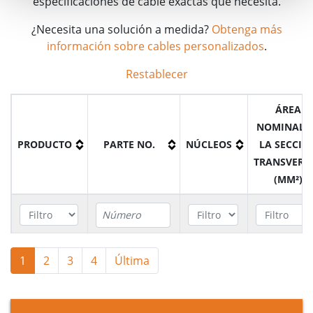
especificaciones de cable exactas que necesita.
¿Necesita una solución a medida?
Obtenga más
información sobre cables personalizados
.
Restablecer
ÁREA
NOMINAL 
PRODUCTO
PARTE NO.
NÚCLEOS
LA SECCIÓ
TRANSVERS
(MM²)
Cables
1
2
3
4
V4403011GR000
Última
3
0.75mm
H05VV5-F
Cables
V4403021GR000
3
1mm²