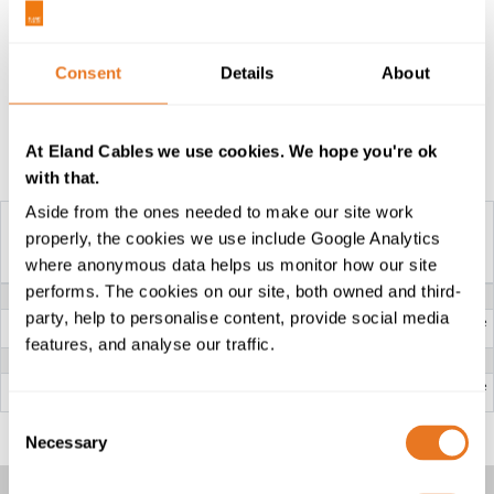
también se especifica comúnmente en la
industria de
energías renovables
para conectar motores y equipos
Consent
Details
About
de control en turbinas eólicas.
At Eland Cables we use cookies. We hope you're ok
Tabla de construcción
with that.
Aside from the ones needed to make our site work
properly, the cookies we use include Google Analytics
CABLES H05VV5-F
where anonymous data helps us monitor how our site
performs. The cookies on our site, both owned and third-
TENSIÓN NOMINAL
300/500V
party, help to personalise content, provide social media
CONDUCTOR
Cobre flexible de cadena fina de Clase
5
features, and analyse our traffic.
AISLAMIENTO
PVC (Cloruro de Polivinilo)
REVESTIMIENTO EXTERIOR
PVC (Cloruro de Polivinilo) - Resistente
al aceite
Consent
Necessary
Selection