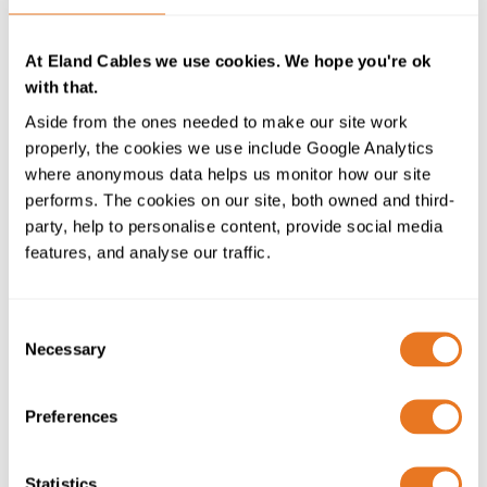
Cable de datos Cat6a de 600 V que puede pasar
por la misma contención que los núcleos de
alimentación.
At Eland Cables we use cookies. We hope you're ok
Estabilidad UV
para su instalación en el exterior
with that.
sin protección adicional.
Aside from the ones needed to make our site work
Funda robusta de LSZH que ofrece resistencia a la
properly, the cookies we use include Google Analytics
abrasión según la norma EN 50289-3-7 para
where anonymous data helps us monitor how our site
entornos de instalación difíciles.
performs. The cookies on our site, both owned and third-
party, help to personalise content, provide social media
Además, ofrece una combinación inigualable de
features, and analyse our traffic.
calidad y conformidad normativa:
Garantía de producto ampliada de 5 años
Consent
Conformidad RPC
para el cumplimiento de las
Necessary
Selection
normas EN 50575 y BS7671 de cableado fijo
interno
BSI Kitemark probado
en nuestro laboratorio
Preferences
ISO/IEC 17025; una marca de calidad de terceros
líder en el mercado
Statistics