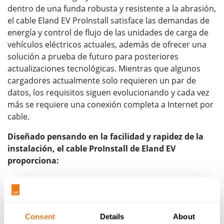
dentro de una funda robusta y resistente a la abrasión,
el cable Eland EV ProInstall satisface las demandas de
energía y control de flujo de las unidades de carga de
vehículos eléctricos actuales, además de ofrecer una
solución a prueba de futuro para posteriores
actualizaciones tecnológicas. Mientras que algunos
cargadores actualmente solo requieren un par de
datos, los requisitos siguen evolucionando y cada vez
más se requiere una conexión completa a Internet por
cable.
Diseñado pensando en la facilidad y rapidez de la
instalación, el cable ProInstall de Eland EV
proporciona:
Núcleos de potencia flexibles de clase 5, que
ofrecen una mayor flexibilidad de 6xOD,
especialmente útil cuando se instala en espacios
reducidos.
Consent
Details
About