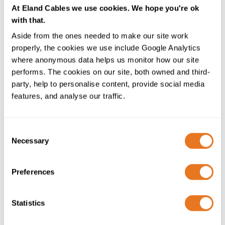
Nuestros cables AHXAMK-W son cables de media
At Eland Cables we use cookies. We hope you're ok
tensión fabricados de acuerdo con SFS 5636 y HD 620
with that.
S2: 2010 Parte 10 Sección F. Estos cables son cables
Aside from the ones needed to make our site work
impermeables longitudinal y radialmente
,
ampliamente
properly, the cookies we use include Google Analytics
utilizados en proyectos de construcción finlandeses
where anonymous data helps us monitor how our site
de
gran escala. Se suministran en triplex, donde se
performs. The cookies on our site, both owned and third-
enrollan 3 cables de un solo núcleo
cada uno, lo cual es
party, help to personalise content, provide social media
s
imilar a los
Cables Triplex
utilizados por los
features, and analyse our traffic.
operadores de redes de distribución
del Reino Unido.
Generalmente suministramos esta gama de productos
Consent
con una clasificación de voltaje de 20kV, sin embargo,
Necessary
Selection
otras clasificaciones de voltaje que incluyen 10kV
también están disponibles.
Preferences
Especificación del Cable AHXAMK-
W
Statistics
Para obtener asistencia técnica con la selección de