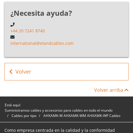
¿Necesita ayuda?
+44 20 7241 8740
international@elandcables.com
Volver
Volver arriba
Está aquí:
Suministramos cables y accesorios para cables en todo el mundo
Cables por tipo
AHXAMK-W AHXAMK-WM AHXAMK-WP Cables
Como empresa centrada en la calidad y la conformidad