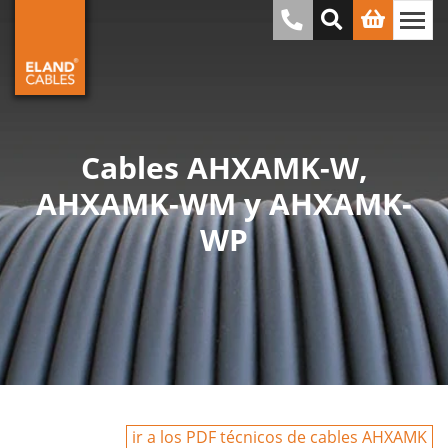
Cables AHXAMK-W,
AHXAMK-WM y AHXAMK-
WP
ir a los PDF técnicos de cables AHXAMK