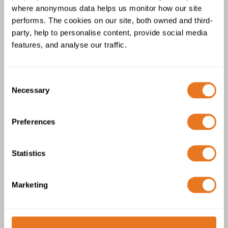
where anonymous data helps us monitor how our site
performs. The cookies on our site, both owned and third-
party, help to personalise content, provide social media
Câble avec conducteur de blindage
features, and analyse our traffic.
sans halogène, faible émission de
fumée
Consent
Necessary
Selection
Preferences
Statistics
Câble Pilote SCADA -
NR/PS/ELP/27220
Marketing
En savoir plus