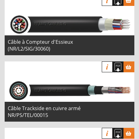
Câble à Compteur d'Essieux
(NR/L2/SIG/30060)
Câble Trackside en cuivre armé
NR/PS/TEL/00015