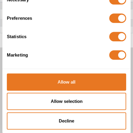
Selection
SPANNUNG
300/500V
LEITER
Massives Kupfer der Klasse 1 oder
Klasse 2 Mehrdrahtiges Kupfer
Preferences
ISOLIERUNG
PVC (Polyvinylchlorid)
ÄUßERE UMMANTELUNG
PVC (Polyvinylchlorid)
Statistics
Marketing
NYM-J & NYM-O KABEL
1 Produkt(e)
Allow all
Allow selection
Decline
NYM-J & NYM-O Kabel