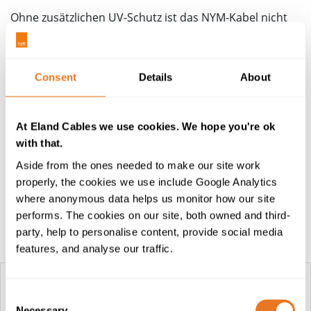
Ohne zusätzlichen UV-Schutz ist das NYM-Kabel nicht
für die Installation in direktem Sonnenlicht geeignet.
Das NYM-Kabel kann auf Kabeltrassen, in Kanälen oder
in Wänden verlegt werden, in Übereinstimmung mit
Consent
Details
About
den jeweiligen nationalen Bauvorschriften.
Eine Alternative zu PVC ist das
N2XH-Kabel
.
At Eland Cables we use cookies. We hope you're ok
Die NYM-J und NYM-O-Kabel erfüllen die
with that.
Bauprodukteverordnung.
Aside from the ones needed to make our site work
properly, the cookies we use include Google Analytics
where anonymous data helps us monitor how our site
performs. The cookies on our site, both owned and third-
party, help to personalise content, provide social media
Konstruktionstabelle
features, and analyse our traffic.
Consent
NYM-J & NYM-O KABEL
Necessary