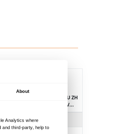
About
CECWÖU
(N)TSCGECECWÖU ZH
15KV...
KABEL 8,7/15KV...
8,7/15 kV, 12/20 kV
le Analytics where
and third-party, help to