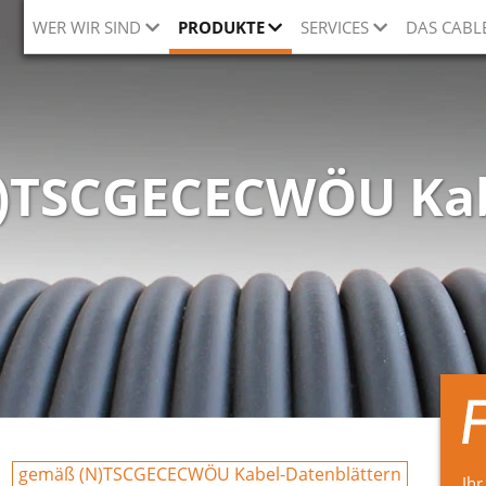
WER WIR SIND
PRODUKTE
SERVICES
DAS CABL
)TSCGECECWÖU Ka
gemäß (N)TSCGECECWÖU Kabel-Datenblättern
Ihr