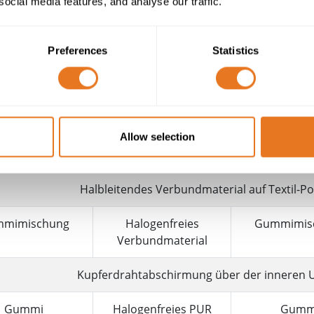
Klasse 5 Flexibles mehrdrahtiges verzinn
social media features, and analyse our traffic.
Gummimischung
Preferences
Statistics
leitende Bänder über dem Leiter und eine innere und äuße
der Isolierung
Individuelle Kupferdrahtabschirm
Allow selection
Klasse 5 Flexibles mehrdrahtiges verzinn
Halbleitendes Verbundmaterial auf Textil-Po
mimischung
Halogenfreies
Gummimis
Verbundmaterial
Kupferdrahtabschirmung über der inneren
Gummi
Halogenfreies PUR
Gumm