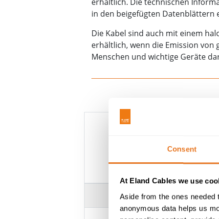
erhältlich. Die technischen Infor
in den beigefügten Datenblättern 
Die Kabel sind auch mit einem hal
erhältlich, wenn die Emission von 
Menschen und wichtige Geräte dar
Consent
(N)
KABEL 
At Eland Cables we use cook
SPANNUNG
Aside from the ones needed t
anonymous data helps us moni