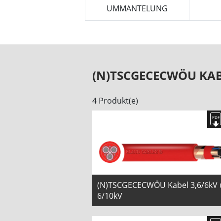
UMMANTELUNG
(N)TSCGECECWÖU KA
4 Produkt(e)
(N)TSCGECECWÖU Kabel 3,6/6kV
6/10kV