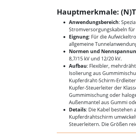
Hauptmerkmale: (N)
Anwendungsbereich
: Spezi
Stromversorgungskabeln für
Eignung
: Für die Aufwickel
allgemeine Tunnelanwendun
Normen und Nennspannun
8,7/15 kV und 12/20 kV.
Aufbau
: Flexibler, mehrdräht
Isolierung aus Gummimischung
Kupferdraht-Schirm-Erdleiter,
Kupfer‑Steuerleiter der Klass
Gummimischung oder halogen
Außenmantel aus Gummi oder
Details
: Die Kabel bestehen a
Kupferdrahtschirm umwickelt s
Steuerleitern. Die Größen r