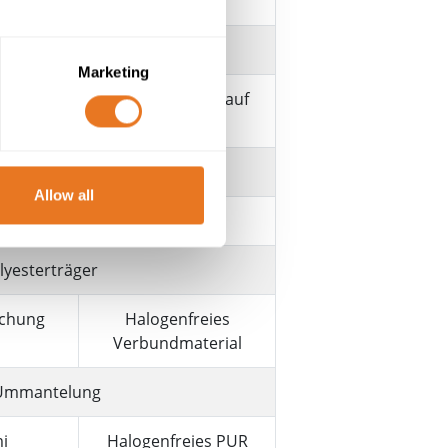
tes Kupfer
Marketing
re halbleitende Gummischicht auf
ung
Allow all
tes Kupfer
lyesterträger
chung
Halogenfreies
Verbundmaterial
 Ummantelung
i
Halogenfreies PUR