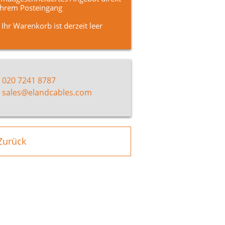
Ihrem Posteingang
Ihr Warenkorb ist derzeit leer
020 7241 8787
sales@elandcables.com
Zurück