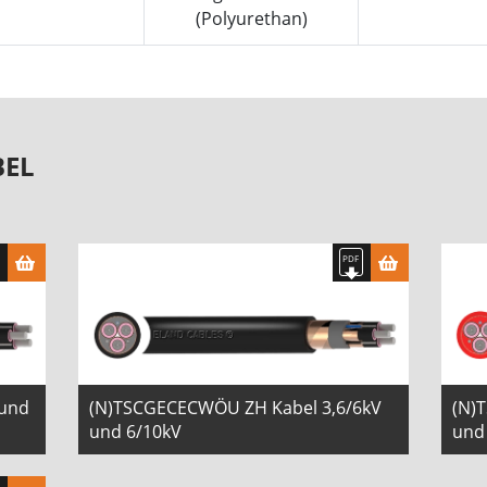
(Polyurethan)
BEL
 und
(N)TSCGECECWÖU ZH Kabel 3,6/6kV
(N)
und 6/10kV
und