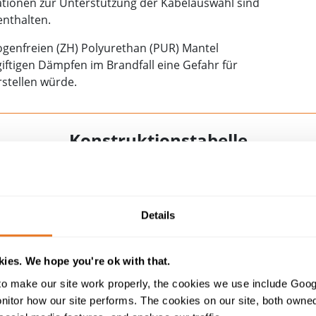
mationen zur Unterstützung der Kabelauswahl sind
enthalten.
ogenfreien (ZH) Polyurethan (PUR) Mantel
giftigen Dämpfen im Brandfall eine Gefahr für
stellen würde.
Konstruktionstabelle
Details
TSCGECECWÖU
(N)TSCGECECWÖU ZH
(N)TSCGE
3,6/6KV UND...
KABEL 3,6/6KV UND...
KABEL 8,7/
ies. We hope you're ok with that.
3,6/6 kV, 6/10 kV
o make our site work properly, the cookies we use include Goog
tor how our site performs. The cookies on our site, both owned 