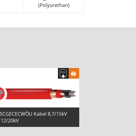
(Polyurethan)
TSCGECECWÖU Kabel 8,7/15kV
 12/20kV