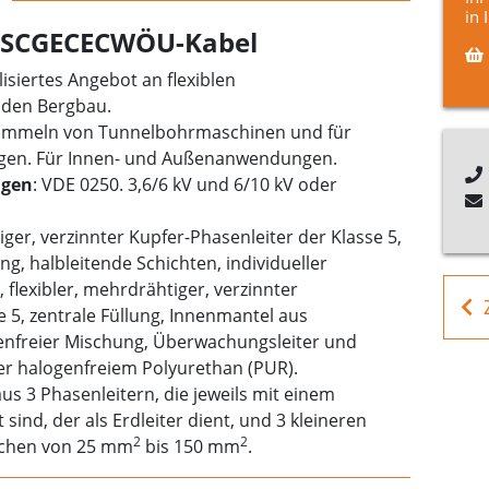
in 
TSCGECECWÖU-Kabel
alisiertes Angebot an flexiblen
 den Bergbau.
trommeln von Tunnelbohrmaschinen und für
gen. Für Innen- und Außenanwendungen.
gen
: VDE 0250. 3,6/6 kV und 6/10 kV oder
iger, verzinnter Kupfer-Phasenleiter der Klasse 5,
, halbleitende Schichten, individueller
 flexibler, mehrdrähtiger, verzinnter
e 5, zentrale Füllung, Innenmantel aus
freier Mischung, Überwachungsleiter und
 halogenfreiem Polyurethan (PUR).
us 3 Phasenleitern, die jeweils mit einem
ind, der als Erdleiter dient, und 3 kleineren
2
2
eichen von 25 mm
bis 150 mm
.