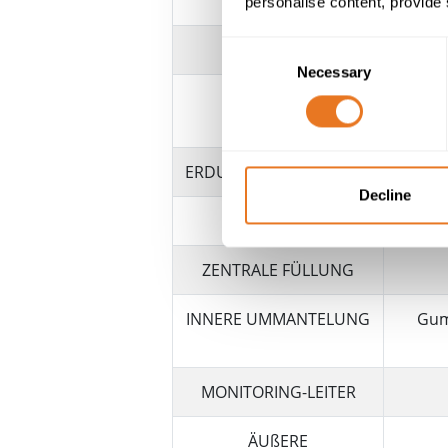
PHASENLEITER
personalise content, provide 
ISOLIERUNG
Consent
Necessary
Selection
HALBLEITENDE
Halb
SCHICHTEN
ERDUNGSSCHUTZLEITER
Decline
STEUERLEITER
ZENTRALE FÜLLUNG
INNERE UMMANTELUNG
Gum
MONITORING-LEITER
ÄUßERE