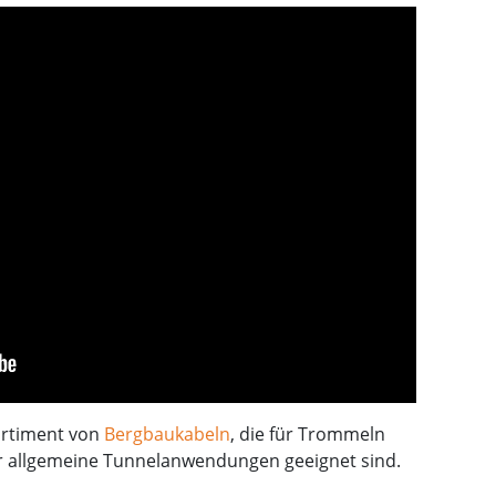
ortiment von
Bergbaukabeln
, die für Trommeln
 allgemeine Tunnelanwendungen geeignet sind.