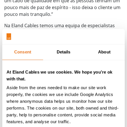
um cabo de qualidade em que as pessoas tenham um
pouco mais de paz de espírito - isso deixa o cliente um
pouco mais tranquilo.”
Na Eland Cables temos uma equipa de especialistas
capaz de o aconselhar nas especificações de cabos e
soluções económicas e à medida.
David prossegue: “Acontece muitas vezes dizer-se
Consent
Details
About
‘bom, estes são os cabos que sempre usámos’, o que
acaba por custar caro. Usa-se o cabo incorreto, por
isso o sistema não funciona de forma tão eficiente
At Eland Cables we use cookies. We hope you're ok
como poderia. Em segundo lugar, pode estar a
with that.
sobredimensionar-se o cabo, o que também pode ser
Aside from the ones needed to make our site work
prejudicial para o projeto no seu todo.”
properly, the cookies we use include Google Analytics
where anonymous data helps us monitor how our site
Testamos rigorosamente estas soluções no nosso
performs. The cookies on our site, both owned and third-
Cable Lab de modo a oferecer a Garantia de Qualidade
party, help to personalise content, provide social media
para performance e conformidade.
features, and analyse our traffic.