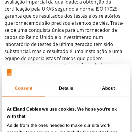
avaliação imparcial da qualidade; a obtenção da
certificação pela UKAS segundo a norma ISO 17025
garante que os resultados dos testes e os relatórios
que fornecemos são precisos e isentos de viés. Trata-
se de uma conquista única para um fornecedor de
cabos do Reino Unido e o investimento num
laboratório de testes de última geração tem sido
substancial, mas o resultado é uma instalação e uma
equipe de especialistas técnicos que podem
comprovar categoricamente a conformidade dos
cabos. Não há necessidade de o aceitar à confiança: as
nossas capacidades de teste estão ligadas aos
parâmetros e diretrizes rigorosos estabelecidos pela
Consent
Details
About
UKAS e realizados por uma equipe de especialistas em
cabos, incluindo aqueles que fazem parte de órgãos
consultivos nacionais e internacionais sobre
At Eland Cables we use cookies. We hope you're ok
normalização.
with that.
Aside from the ones needed to make our site work
Os nossos serviços, além de fornecerem a garantia de