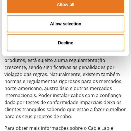
Allow all
ocorrências. A obtenção da certificação ISO 17025 pela
UKAS para a nossa instalação de teste de cabos
destaca-nos aos olhos de organizações que se
Allow selection
preocupam com a qualidade, tanto no Reino Unido
como em todo o mundo, mas também ajuda a elevar o
nível em todos os setores.”
Decline
O setor europeu dos cabos, com a harmonização dos
produtos, está sujeito a uma regulamentação
crescente, sendo significativas as penalidades por
violação das regras. Naturalmente, existem também
normas e regulamentos rigorosos para os mercados
norte-americano, australásio e outros mercados
internacionais. Poder instalar cabos com a confiança
dada por testes de conformidade imparciais deixa os
clientes tranquilos sabendo que estão a fazer o melhor
para os seus projetos de cabo.
Para obter mais informações sobre o Cable Lab e