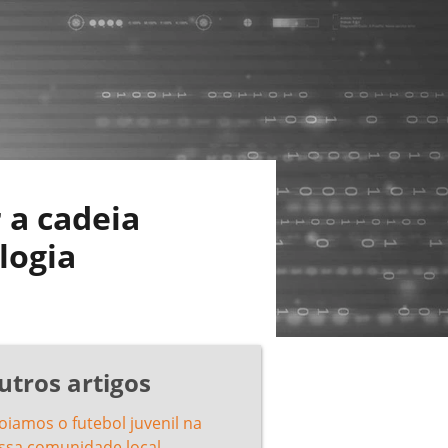
 a cadeia
logia
utros artigos
oiamos o futebol juvenil na
ssa comunidade local