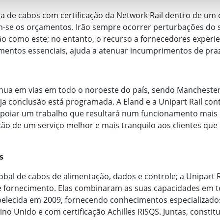
ega de cabos com certificação da Network Rail dentro de um
am-se os orçamentos. Irão sempre ocorrer perturbações do 
o como este; no entanto, o recurso a fornecedores exper
mentos essenciais, ajuda a atenuar incumprimentos de praz
nua em vias em todo o noroeste do país, sendo Manchester
ja conclusão está programada. A Eland e a Unipart Rail co
 apoiar um trabalho que resultará num funcionamento mais 
ção de um serviço melhor e mais tranquilo aos clientes q
s
obal de cabos de alimentação, dados e controle; a Unipart
de fornecimento. Elas combinaram as suas capacidades em t
elecida em 2009, fornecendo conhecimentos especializados
ino Unido e com certificação Achilles RISQS. Juntas, const