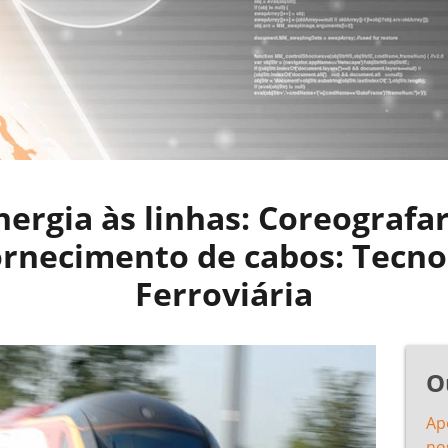
nergia às linhas: Coreografar
ornecimento de cabos: Tecno
Ferroviária
O
Ap
no