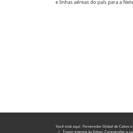
e linhas aéreas do país para a Netw
Você está aqui:
Fornecedor Global de Cabos e
Trazer energia às linhas: Coreografar a c