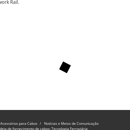
ork Rail.
 Acessórios para Cabos
Notícias e Meios de Comunicação
adeia de fornecimento de cabos: Tecnologia Ferroviária