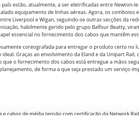
 país estão, atualmente, a ser eletrificadas entre Newton-le
talado equipamento de linhas aéreas. Agora, os comboios e
 entre Liverpool e Wigan, seguindo-se outras secções da re
ização, habilmente gerido pelo grupo Balfour Beatty, viram 
pel essencial no fornecimento dos cabos que mantêm este
samente coreografada para entregar o produto certo no l
eal. Graças ao envolvimento da Eland e da Unipart Rail, o
o que o fornecimento dos cabos está entregue a mãos segur
 planejamento, de forma a que seja prestado um serviço i
ria e cabos de média tensão com certificação da Network Rail
 produção à medida com prazos de entrega apertados.