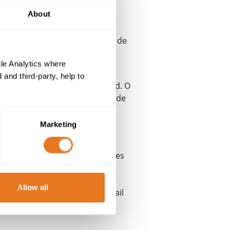
About
ar a fornecer as confirmações de
cação de comprimentos de
le Analytics where
and third-party, help to
este de cabos interno da Eland. O
ade do produto, em conformidade
 17025, confirmando a sua
e precisos; trata-se do único
Marketing
 tambores de grandes dimensões
o setor ferroviário continua a
 em áreas de acesso restrito,
Allow all
("just-in-time"), a Unipart Rail
.