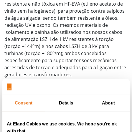
resistente e não tóxica em HF-EVA (etileno acetato de
vinilo sem halogéneos), para proteção contra salpicos
de água salgada, sendo também resistente a óleos,
radiação UV e ozono. Os mesmos materiais de
isolamento e bainha são utilizados nos nossos cabos
de alimentação LSZH de 1 kV resistentes à torção
o
(torção ±144
m) e nos cabos LSZH de 3 kV para
o
turbinas (torção ±180
/m); ambos concebidos
especificamente para suportar tensões mecânicas
acrescidas de torção e adequados para a ligação entre
geradores e transformadores.
Fichas técnicas dos cabos de
alimentação para turbinas com
resistência à torção
Consent
Details
About
As informações incluídas nas fichas técnicas cobrem os
tamanhos mais comuns destes cabos, bem como os
At Eland Cables we use cookies. We hope you're ok
pesos nominais e características elétricas. Caso sejam
with that.