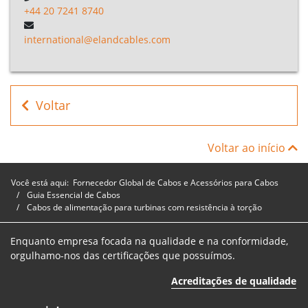
torção 'Loop
+44 20 7241 8740
Screened'
1kV
international@elandcables.com
Cabos para
Turbinas
Eólicas -
Voltar
Resistente à
B9D120015BK
12
1.5mm²
torção 'Loop
Screened'
Voltar ao início
1kV
Você está aqui:
Fornecedor Global de Cabos e Acessórios para Cabos
Cabos para
Guia Essencial de Cabos
Turbinas
Cabos de alimentação para turbinas com resistência à torção
Eólicas -
Resistente à
B9D120025BK
12
2.5mm²
Enquanto empresa focada na qualidade e na conformidade,
torção 'Loop
orgulhamo-nos das certificações que possuímos.
Screened'
1kV
Acreditações de qualidade
Cabos para