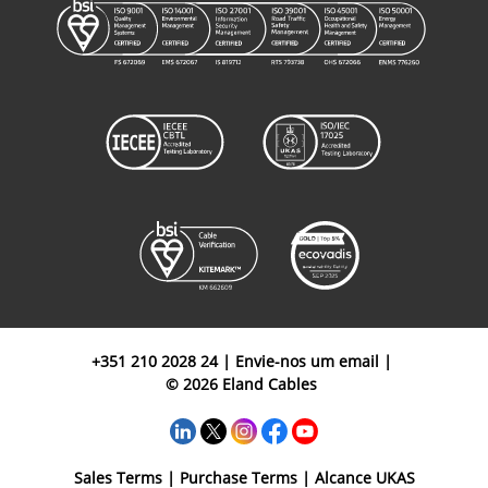
Turbinas
Eólicas -
Resistente à
B9D2500075BK
25
0.75mm²
torção 'Loop
Screened'
1kV
Cabos para
Turbinas
Eólicas -
Resistente à
B9D250010BK
25
1mm²
torção 'Loop
Screened'
1kV
+351 210 2028 24
|
Envie-nos um email
|
Cabos para
© 2026 Eland Cables
Turbinas
Eólicas -
Resistente à
B9D320015BK
32
1.5mm²
torção 'Loop
Sales Terms
|
Purchase Terms
|
Alcance UKAS
Screened'