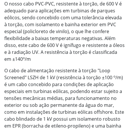
O nosso cabo PVC-PVC, resistente à torção, de 600 V é
adequado para aplicações em turbinas de parques
eólicos, sendo concebido com uma tolerância elevada
à torção, com isolamento e bainha exterior em PVC
especial (policloreto de vinilo), o que lhe confere
flexibilidade a baixas temperaturas negativas. Além
disso, este cabo de 600 V é ignífugo e resistente a óleos
e à radiação UV. A resistência à torção é classificada
o
em ±140
/m
O cabo de alimentação resistente à torção "Loop
o
Screened" LSZH de 1 kV (resistência à torção ±100
/m)
é um cabo concebido para condições de aplicação
especiais em turbinas eólicas, podendo estar sujeito a
tensões mecânicas médias, para funcionamento no
exterior ou sob ação permanente da água do mar,
como em instalações de turbinas eólicas offshore. Este
cabo blindado de 1 kV possui um isolamento robusto
em EPR (borracha de etileno-propileno) e uma bainha