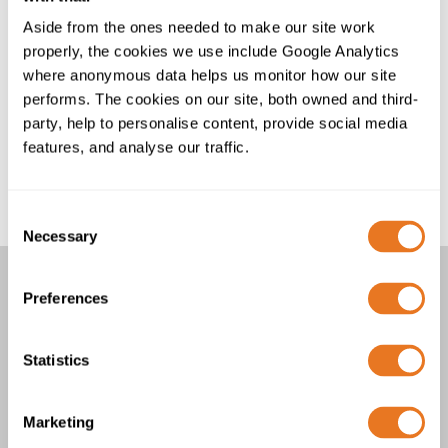
necessários tamanhos adicionais, contacte a nossa
Aside from the ones needed to make our site work
equipa, que terá todo o gosto em aconselhá-lo.
properly, the cookies we use include Google Analytics
Para assistência na definição das especificações ou do
where anonymous data helps us monitor how our site
tamanho adequados destes cabos resistentes à torção
performs. The cookies on our site, both owned and third-
para parques eólicos e turbinas eólicas, contacte a
party, help to personalise content, provide social media
nossa equipa técnica.
features, and analyse our traffic.
Consent
Necessary
Selection
Preferences
CABOS DE ALIMENTAÇÃO PARA
TURBINAS COM RESISTÊNCIA À
TORÇÃO
Statistics
4 Produtos
Marketing