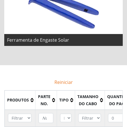
Ferramenta de Engaste Solar
Reiniciar
PARTE
TAMANHO
QUANTID
PRODUTOS
TIPO
NO.
DO CABO
DO PACO