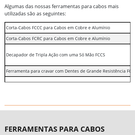
Algumas das nossas ferramentas para cabos mais
utilizadas são as seguintes:
Corta-Cabos FCCC para Cabos em Cobre e Alumínio
Corta-Cabos FCRC para Cabos em Cobre e Alumínio
Decapador de Tripla Ação com uma Só Mão FCCS
Ferramenta para cravar com Dentes de Grande Resistência FCR
Ferramenta Manual Hidráulica para cravar FCHT185 para Comp
Ferramenta Manual Hidráulica para cravar FCHT400 para Comp
Ferramenta para cravar Hexagonal de Grande Resistência
Ferramentas para cravar Bornes
FERRAMENTAS PARA CABOS