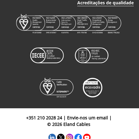
Acreditações de qualidade
Corta-Cabos
Power: up
FCRC para
to 400 -
Cabos em
FCRC4
n/a
1
Sector: up
Cobre e
to 52
Alumínio
Corta-Cabos
FCRC para
Cabos em
FCRC5
n/a
up to 80
1
Cobre e
Alumínio
Decapador
de Tripla
Ação com
FCCS1
n/a
0.25 - 2.5
1
uma Só Mão
+351 210 2028 24
|
Envie-nos um email
|
FCCS
© 2026 Eland Cables