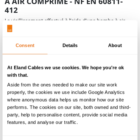
À AIR COMPRIMÉ - NF EN 60811-
412
Le vieillissement effectué à l’aide d’une bombe à air
comprimé nécessite de préparer 5 sections d’isolation
de câble à partir de l’échantillon. La bombe est ensuite
remplie d’air, à une pression de 0.55Mpa, et chauffée à
Consent
Details
About
la température fixée par la norme du câble testé.
At Eland Cables we use cookies. We hope you're ok
Le processus de vieillissement est atteint lorsque la
with that.
chambre d’essai a atteint la température souhaitée
Aside from the ones needed to make our site work
pendant le temps indiqué dans la norme de câble
properly, the cookies we use include Google Analytics
correspondante. Une fois que la durée de
where anonymous data helps us monitor how our site
vieillissement a été atteinte, la pression à l’intérieur de
performs. The cookies on our site, both owned and third-
la bombe à air comprimé est ensuite progressivement
party, help to personalise content, provide social media
relâchée à la pression atmosphérique sur une période
features, and analyse our traffic.
supérieure à 5 minutes – cela empêche que
l’échantillon soit poreux ou que des vides se forment.
Une fois que la pression retombe à la normale, les