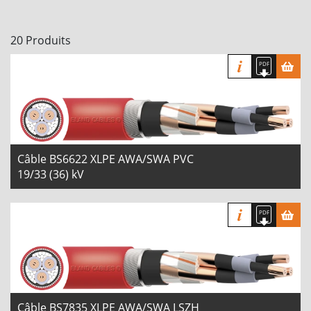
20 Produits
Câble BS6622 XLPE AWA/SWA PVC
19/33 (36) kV
Câble BS7835 XLPE AWA/SWA LSZH