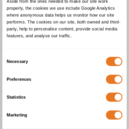
Aside from the ones needed to make our site work
properly, the cookies we use include Google Analytics
where anonymous data helps us monitor how our site
performs. The cookies on our site, both owned and third-
party, help to personalise content, provide social media
features, and analyse our traffic.
Câble BS 6622 XLPE AWA/SWA PVC
6,35/11 (12) kV
Consent
Necessary
Selection
Preferences
Statistics
Câble BS7835 XLPE AWA/SWA LSZH
Marketing
6,35/11 (12) kV