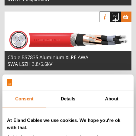
Câble BS7835 Aluminium XLPE AWA-
SWA LSZH 3.8/6.6kV
Consent
Details
About
At Eland Cables we use cookies. We hope you're ok
Câble BS 6622 XLPE AWA/SWA MDPE
with that.
6,35/11 (12) kV