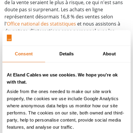
de la vente seraient le plus à risque, ce qui n'est sans
doute pas si surprenant. Les achats en ligne
représentent désormais 16,8 % des ventes selon
l'
Office national des statistiques
et nous assistons à
davantage d'interactions sans personnel avec les
livraisons par drone et les assistants vocaux
intelligents comme Alexa d'Amazon et Google Home.
De la même façon, les lignes de fabrication sont déjà
Consent
Details
About
largement automatisées dans de nombreux domaines,
éliminant le risque d'erreur humaine et permettant la
reproduction invariable et systématique d'une action,
At Eland Cables we use cookies. We hope you're ok
encore et encore.
with that.
Aside from the ones needed to make our site work
L'automatisation touche presque tous les aspects de
properly, the cookies we use include Google Analytics
nos vies. Le secteur du chemin de fer a déjà été touché,
where anonymous data helps us monitor how our site
des membres des syndicats de Southern Rail
performs. The cookies on our site, both owned and third-
protestant contre les trains sans conducteurs s'étant
party, help to personalise content, provide social media
mis en grève. Et qui aura besoin d'un chauffeur de taxi
features, and analyse our traffic.
avec le GPS et les voitures autonomes (sans