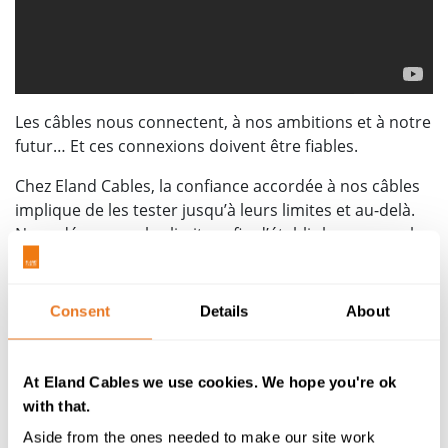
Les câbles nous connectent, à nos ambitions et à notre
futur… Et ces connexions doivent être fiables.
Chez Eland Cables, la confiance accordée à nos câbles
implique de les tester jusqu’à leurs limites et au-delà.
Nous dépassons les limites afin d’établir les normes les
plus strictes.
Nos années d’expérience dans diverses industries
Consent
Details
About
permettent à nos experts d’identifier le câble adapté à
chaque application. Au bon endroit, au bon moment,
faites-nous confiance pour vos livraisons locales, où
At Eland Cables we use cookies. We hope you're ok
que soyez.
with that.
Notre rôle dans l’industrie nous permet d’ores et déjà
Aside from the ones needed to make our site work