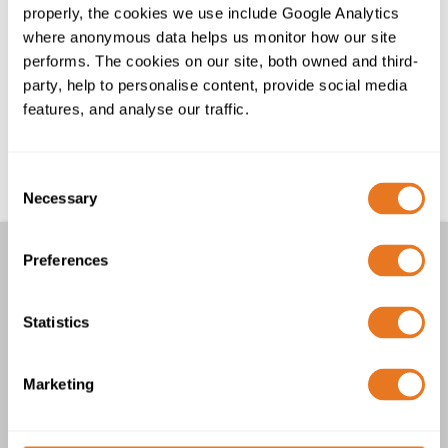
de faire la différence pour la planète, mais nous ne
properly, the cookies we use include Google Analytics
nous arrêtons pas là… Nous allons bien plus loin.
where anonymous data helps us monitor how our site
performs. The cookies on our site, both owned and third-
Sans câbles, rien ne fonctionne.
party, help to personalise content, provide social media
features, and analyse our traffic.
C’est pourquoi nous nous engageons à atteindre
l’excellence.
Tous nous connecter pour l’avenir.
Consent
Necessary
Selection
D'autres articles
Preferences
Les experts des câbles moyenne tension
Statistics
The Cable Lab
Collaborer avec l'industrie des centres de données
Marketing
Retourner