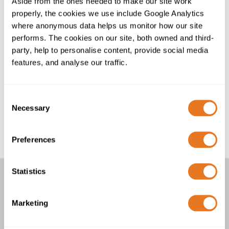
Aside from the ones needed to make our site work
properly, the cookies we use include Google Analytics
Unsere Rolle in der Branche bedeutet, dass wir bereits
where anonymous data helps us monitor how our site
einen Unterschied für unseren Planeten machen. Das
performs. The cookies on our site, both owned and third-
ist jedoch nicht alles... wir machen noch so viel mehr.
party, help to personalise content, provide social media
Ohne Kabel funktioniert nichts.
features, and analyse our traffic.
Deswegen haben wir uns der Spitzenleistung
verschrieben.
Consent
Necessary
Selection
Kabel verbinden uns mit der Zukunft.
Preferences
Statistics
Andere Artikel
Die Experten in Sachen Mittelspannungskabel
Marketing
Das Cable Lab
Zusammenarbeit mit der Rechenzentrumsbranche