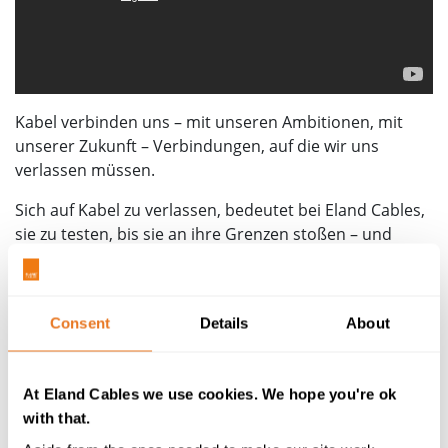
Kabel verbinden uns – mit unseren Ambitionen, mit
unserer Zukunft – Verbindungen, auf die wir uns
verlassen müssen.
Sich auf Kabel zu verlassen, bedeutet bei Eland Cables,
sie zu testen, bis sie an ihre Grenzen stoßen – und
darüber hinaus. Wir gehen über die Grenzen hinaus,
um die höchsten Standards zu setzen.
Jahrzehntelange Erfahrung in den verschiedensten
Consent
Details
About
Branchen bedeutet, unsere Experten können für jede
Anwendung das richtige Kabel identifizieren. Zur
richtigen Zeit am richtigen Ort: Bei der lokalen
At Eland Cables we use cookies. We hope you're ok
Zustellung können Sie sich auf uns verlassen – wo
with that.
immer Sie sind.