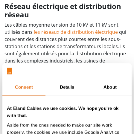
Réseau électrique et distribution
réseau
Les câbles moyenne tension de 10 kV et 11 kV sont
utilisés dans
les réseaux de distribution électrique
qui
couvrent des distances plus courtes entre les sous-
stations et les stations de transformateurs locales. Ils
sont également utilisés pour la distribution électrique
dans les complexes industriels, les usines de
fabrication et les grands bâtiments commerciaux. La
tension de distribution de 10 kV est une tension
courante sur le réseau synchrone d’Europe
Consent
Details
About
continentale. Alimentant plus de 400 millions de clients
dans 24 pays, il s’agit du plus grand réseau MT de ce
type dans le monde.
At Eland Cables we use cookies. We hope you're ok
Câble d’exemple –
N2XS(FL)2Y 6/10 kV
– Gaine MDPE
with that.
résistante à l’abrasion et aux déchirures. Couches de
Aside from the ones needed to make our site work
blocage d’eau permettant de prévenir la pénétration
properly, the cookies we use include Google Analytics