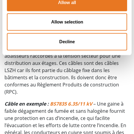
Allow all
Les câbles 10 kV et 11 kV sont de plus en plus installés
directement sur des gratte-ciel afin d’atténuer les
problèmes de chute de tension. Les câbles BT
Allow selection
nécessiteraient plusieurs parcours de grands
conducteurs pour éliminer ces problèmes. À la place,
des câbles MT longent les bâtiments en hauteur
Decline
desservant chaque étage, avec des transformateurs
abaisseurs raccordés à la tension secteur pour une
distribution aux étages. Ces câbles sont des câbles
LSZH car ils font partie du câblage fixe dans les
bâtiments et la construction. Ils doivent donc être
conformes au Règlement Produits de construction
(RPC).
Câble en exemple :
BS7835 6.35/11 kV
– Une gaine à
faible dégagement de fumée et sans halogène fournit
une protection en cas d’incendie, ce qui facilite
l’évacuation et les efforts de lutte contre l’incendie. En
général, les conducteurs en cuivre sont soumis à des