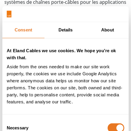
systèmes de chaînes porte-câbles pour les applications
robotiques, en passant par les systèmes de chaînes
porte-câbles entraînés, de câbles spiraux et de
faisceaux de câbles de servomoteurs et autres
systèmes prêts à installer. Nous pouvons
Consent
Details
About
personnaliser tous nos faisceaux de câbles en fonction
des plans et schémas de conception de votre
application.
At Eland Cables we use cookies. We hope you're ok
with that.
Autre approche clé en main des connexions de câbles
Aside from the ones needed to make our site work
complexes : l'assemblage des modules électroniques.
properly, the cookies we use include Google Analytics
Ils permettent de reproduire précisément un produit
where anonymous data helps us monitor how our site
câblé à partir des schémas de conception, réduisant
performs. The cookies on our site, both owned and third-
les délais de fabrication et d'installation.
party, help to personalise content, provide social media
features, and analyse our traffic.
Nos solutions de faisceaux de câbles constituent une
méthode plus rapide et plus précise pour
interconnecter les câbles au sein d'un programme
Consent
d'assemblage plus large.
Necessary
Selection