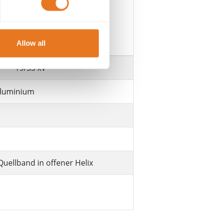
33KV EINADRIGE KABEL
Allow all
19/33 kV
Aluminium
uellband in offener Helix