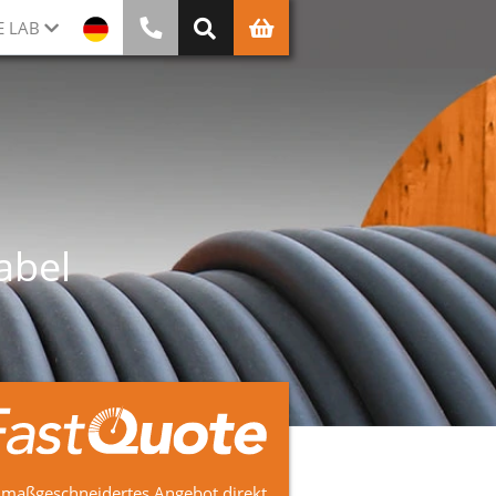
E LAB
abel
 maßgeschneidertes Angebot direkt