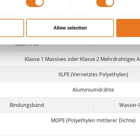
UKPN 
PN 11KV TRIPLEX KABEL
Allow selection
6,35/11 kV
Klasse 1 Massives oder Klasse 2 Mehrdrahtiges 
XLPE (Vernetztes Polyethylen)
Aluminiumdrähte
Bindungsband
Wasser-Q
MDPE (Polyethylen mittlerer Dichte)