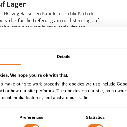
uf Lager
n DNO-zugelassenen Kabeln, einschließlich des
els, das für die Lieferung am nächsten Tag auf
Kabel sind auch mit kurzen Vorlaufzeiten
barkeit und die Möglichkeit, Bestellungen auf Länge
in der Lage sind, kurzfristig auf die benötigten
Details
-Wellenformkabel
am nächsten Tag. Unsere
DNO-
breiteren Sortiments an Mittelspannungskabeln
ehmern, IDNOs und privaten Netzen. Diese Kabel
ies. We hope you're ok with that.
nd
6/10 kV
,
o make our site work properly, the cookies we use include Goog
19/33 kV
erhältlich. Bitte sprechen Sie mit
tor how our site performs. The cookies on our site, both owned 
eitere Informationen.
social media features, and analyse our traffic.
Konstruktionstabelle
Preferences
Statistics