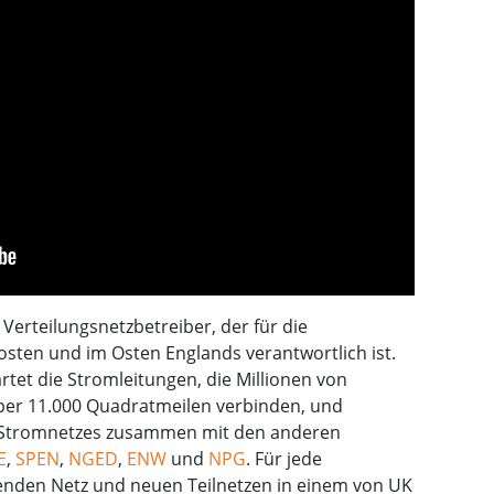
r Verteilungsnetzbetreiber, der für die
sten und im Osten Englands verantwortlich ist.
tet die Stromleitungen, die Millionen von
über 11.000 Quadratmeilen verbinden, und
en Stromnetzes zusammen mit den anderen
E
,
SPEN
,
NGED
,
ENW
und
NPG
. Für jede
nden Netz und neuen Teilnetzen in einem von UK