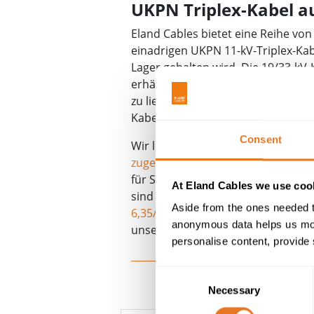
UKPN Triplex-Kabel a
Eland Cables bietet eine Reihe vo
einadrigen UKPN 11-kV-Triplex-Kab
Lager gehalten wird. Die 19/33-kV-
erhältlich. Diese sofortige Verfüg
zu liefern, bedeutet, dass die ICPs 
Kabel zuzugreifen.
Consent
Wir liefern auch
Niederspannungs
zugelassenen Kabel
sind Teil des 
für Stromnetze von NERS-Auftragn
At Eland Cables we use cook
sind in Spannungen ab 3,3/6 kV u
Aside from the ones needed t
6,35/11 kV
,
12/20 kV
,
18/30 kV
und
anonymous data helps us moni
unseren DNO-Kabelexperten für w
personalise content, provide 
Consent
Necessary
Selection