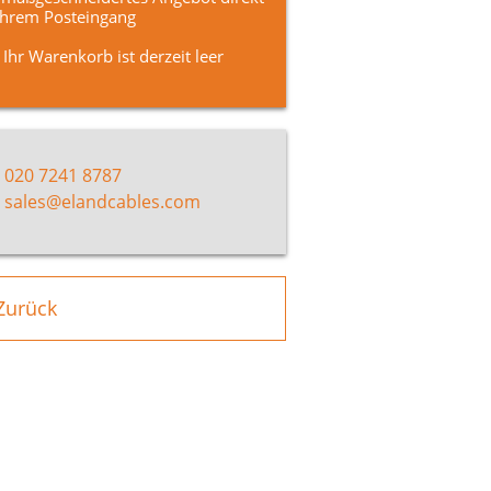
Ihrem Posteingang
Ihr Warenkorb ist derzeit leer
020 7241 8787
sales@elandcables.com
Zurück