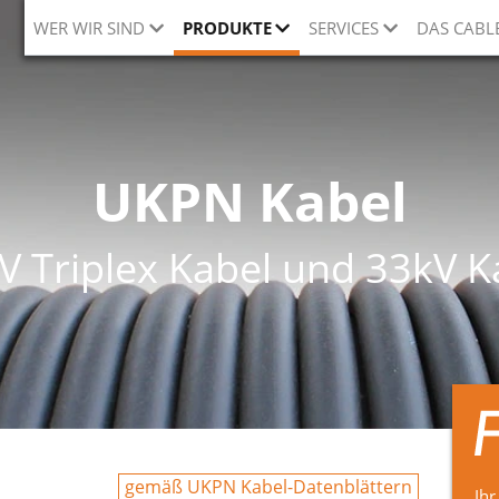
WER WIR SIND
PRODUKTE
SERVICES
DAS CABL
UKPN Kabel
V Triplex Kabel und 33kV K
gemäß UKPN Kabel-Datenblättern
Ihr