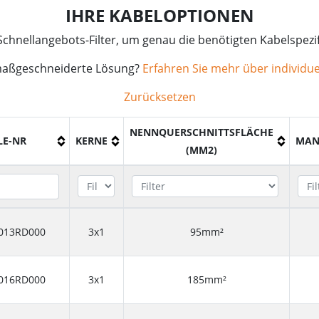
IHRE KABELOPTIONEN
chnellangebots-Filter, um genau die benötigten Kabelspezif
maßgeschneiderte Lösung?
Erfahren Sie mehr über individue
Zurücksetzen
NENNQUERSCHNITTSFLÄCHE
LE-NR
KERNE
MAN
(MM2)
013RD000
3x1
95mm²
016RD000
3x1
185mm²