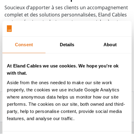
Soucieux d’apporter à ses clients un accompagnement
complet et des solutions personnalisées, Eland Cables
met ses équipes techniques et commerciales à votre
disposition. Elles sauront vous guider dans la sélection
des câbles de signalisation routière les plus adaptés,
grâce à une longue expérience des projets
Consent
Details
About
d’infrastructures. N'hésitez pas à nous contacter pour
discuter des exigences spécifiques de votre projet.
At Eland Cables we use cookies. We hope you're ok
with that.
Tableau de construction
Aside from the ones needed to make our site work
properly, the cookies we use include Google Analytics
where anonymous data helps us monitor how our site
performs. The cookies on our site, both owned and third-
CÂBLE DE
CÂBLE DE
party, help to personalise content, provide social media
SIGNALISATION...
SIGNALISATION...
features, and analyse our traffic.
TENSION
0.6/1kV
NOMINALE