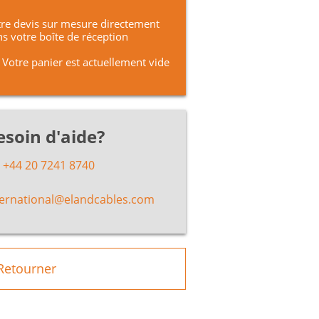
re devis sur mesure directement
s votre boîte de réception
Votre panier est actuellement vide
esoin d'aide?
+44 20 7241 8740
ternational@elandcables.com
Retourner