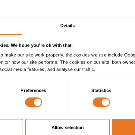
Tableau de construction
Details
ies. We hope you're ok with that.
CÂBLE INTEMP 250 (GÉNÉRALEMENT CONFORME À LA 
o make our site work properly, the cookies we use include Goog
tor how our site performs. The cookies on our site, both owned 
0.6/1kV
social media features, and analyse our traffic.
Conducteur en cuivre nickelé souple de clas
Preferences
Statistics
PFA (Akoxyperfluoré)
Ruban en verre/mica (MGT)
Allow selection
Tresse en fibre de verre avec vernis résistant à l