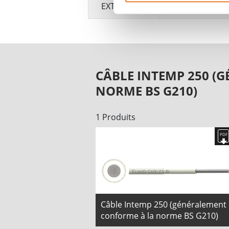
EXTÉRIEURE
CÂBLE INTEMP 250 (
NORME BS G210)
1 Produits
Câble Intemp 250 (généralement
conforme à la norme BS G210)