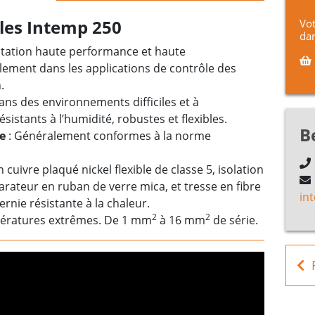
bles Intemp 250
Vot
dan
ntation haute performance et haute
alement dans les applications de contrôle des
.
dans des environnements difficiles et à
sistants à l’humidité, robustes et flexibles.
B
e
: Généralement conformes à la norme
cuivre plaqué nickel flexible de classe 5, isolation
arateur en ruban de verre mica, et tresse en fibre
in
rnie résistante à la chaleur.
2
2
pératures extrêmes. De 1 mm
à 16 mm
de série.