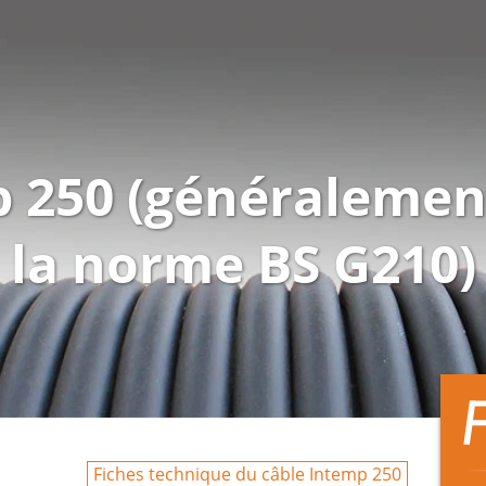
p 250 (généralemen
la norme BS G210)
Fiches technique du câble Intemp 250