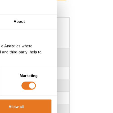
About
NORME BS G210)
le Analytics where
and third-party, help to
se 5
Marketing
Allow all
a chaleur