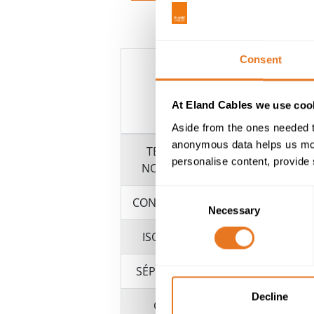
Consent
At Eland Cables we use cook
Aside from the ones needed t
anonymous data helps us moni
TENSION
personalise content, provide 
NOMINALE
Consent
CONDUCTEUR
Necessary
Selection
ISOLATION
SÉPARATEUR
Decline
GAINE