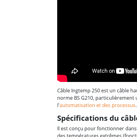
Câble Ingtemp 250 est un câble h
norme BS G210, particulièrement ut
l'
automatisation et des processus
.
Spécifications du câb
Il est conçu pour fonctionner dans 
des températures extrêmes (fonct