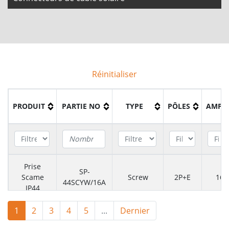
Réinitialiser
PRODUIT
PARTIE NO
TYPE
PÔLES
AMPS
Prise
SP-
Scame
Screw
2P+E
16
44SCYW/16A
IP44
1
2
3
4
5
...
Dernier
Prise
SP-
Scame
Screw
2P+E
16
44SCYT/16A