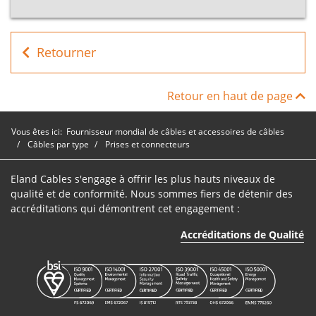
Prise
SP-
Insulation
Scame
2P+E
16
Retourner
44IPYT/16A
Perforation
IP44
Prise
Retour en haut de page
SP-
Insulation
Scame
2P+E
16
44IPBL/16A
Perforation
IP44
Vous êtes ici:
Fournisseur mondial de câbles et accessoires de câbles
Câbles par type
Prises et connecteurs
Prise
SP-
Insulation
Scame
2P+E
16
44IPBK/16A
Perforation
Eland Cables s'engage à offrir les plus hauts niveaux de
IP44
qualité et de conformité. Nous sommes fiers de détenir des
accréditations qui démontrent cet engagement :
Accréditations de Qualité