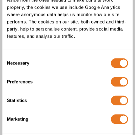
Connecteur Scame IP44
properly, the cookies we use include Google Analytics
where anonymous data helps us monitor how our site
performs. The cookies on our site, both owned and third-
party, help to personalise content, provide social media
features, and analyse our traffic.
Consent
Necessary
Selection
Preferences
Connecteur Scame IP66/IP67
Statistics
Marketing