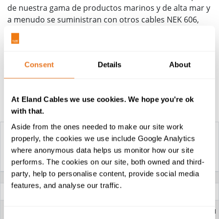
de nuestra gama de productos marinos y de alta mar y
a menudo se suministran con otros cables NEK 606,
como el
BFOU y RFOU
. Como proveedor líder de cables
marinos y de alta mar, nuestro equipo técnico estará
encantado de analizar sus requisitos específicos de
Consent
Details
About
cables y logística.
At Eland Cables we use cookies. We hope you're ok
Tabla de construcción
with that.
Aside from the ones needed to make our site work
properly, the cookies we use include Google Analytics
where anonymous data helps us monitor how our site
CABLE DE TIERRA UX DE
performs. The cookies on our site, both owned and third-
NEK606 P108 0.6/1KV
party, help to personalise content, provide social media
TENSIÓN NOMINAL
0.6/1kV
features, and analyse our traffic.
CONDUCTOR
Conductor de cobre recocido
estañado y trenzado (Clase 2)
REVESTIMIENTO EXTERIOR
Compuesto termoestable retardante
de llama, sin halógenos y resistente al
barro (aislamiento SHF2)
Consent