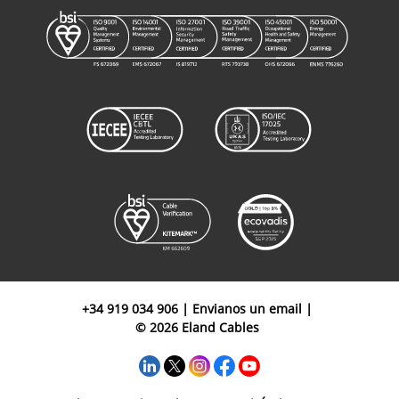
Cable de
tierra UX de
ASHN035
1
35mm²
NEK606
P108 0.6/1kV
Cable de
tierra UX de
ASHN050
1
50mm²
NEK606
P108 0.6/1kV
+34 919 034 906
|
Envianos un email
|
© 2026 Eland Cables