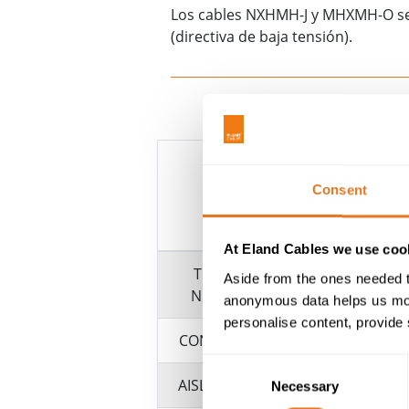
Los cables NXHMH-J y MHXMH-O se a
(directiva de baja tensión).
Consent
At Eland Cables we use cook
TENSIÓN
Aside from the ones needed t
NOMINAL
anonymous data helps us moni
personalise content, provide 
CONDUCTOR
Consent
AISLAMIENTO
Necessary
Selection