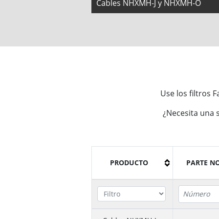
Cables NHXMH-J y NHXMH-O
Use los filtros 
¿Necesita una 
PRODUCTO
PARTE NO