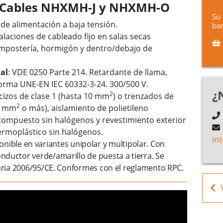
e: Cables NHXMH-J y NHXMH-O
Su 
de alimentación a baja tensión.
ban
stalaciones de cableado fijo en salas secas
mpostería, hormigón y dentro/debajo de
al
: VDE 0250 Parte 214. Retardante de llama,
norma UNE-EN IEC 60332-3-24. 300/500 V.
¿
2
izos de clase 1 (hasta 10 mm
) o trenzados de
2
16 mm
o más), aislamiento de polietileno
e compuesto sin halógenos y revestimiento exterior
rmoplástico sin halógenos.
in
ponible en variantes unipolar y multipolar. Con
ductor verde/amarillo de puesta a tierra. Se
taria 2006/95/CE. Conformes con el reglamento RPC.