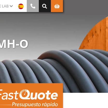
E LAB
XMH-O