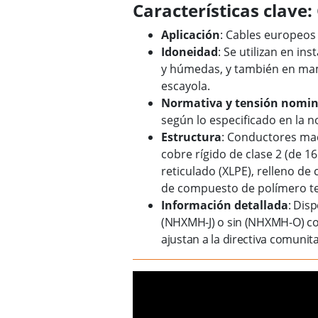
Características clav
Aplicación
: Cables europeos 
Idoneidad
: Se utilizan en in
y húmedas, y también en ma
escayola.
Normativa y tensión nomin
según lo especificado en la 
Estructura
: Conductores mac
cobre rígido de clase 2 (de 
reticulado (XLPE), relleno d
de compuesto de polímero te
Información detallada
: Dis
(NHXMH-J) o sin (NHXMH-O) con
ajustan a la directiva comuni