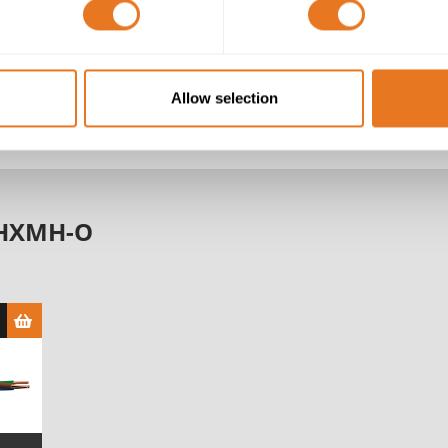
Compuesto sin Halógenos
Compuesto de polímero termoplástico retardante de llam
Allow selection
NHXMH-O