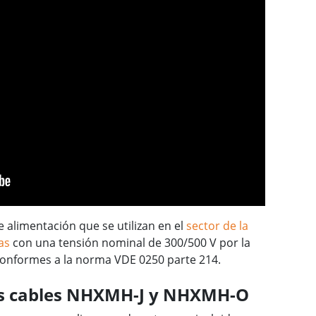
alimentación que se utilizan en el
sector de la
as
con una tensión nominal de 300/500 V por la
 conformes a la norma VDE 0250 parte 214.
los cables NHXMH-J y NHXMH-O