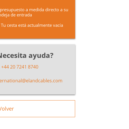
presupuesto a medida directo a su
deja de entrada
Tu cesta está actualmente vacía
Necesita ayuda?
+44 20 7241 8740
ternational@elandcables.com
Volver