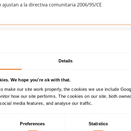
justan a la directiva comunitaria 2006/95/CE
Tabla de construcción
Details
CABLES NHXMH-J Y NHXMH-O
ies. We hope you're ok with that.
300/500V
o make our site work properly, the cookies we use include Goog
tor how our site performs. The cookies on our site, both owned 
social media features, and analyse our traffic.
Cobre Sólido (Clase 1)
XLPE (Polietileno Reticulado)
Preferences
Statistics