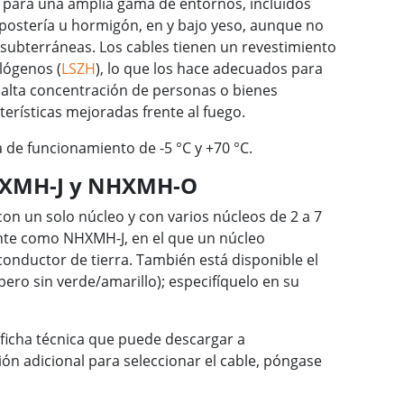
para una amplia gama de entornos, incluidos
ostería u hormigón, en y bajo yeso, aunque no
subterráneas. Los cables tienen un revestimiento
lógenos (
LSZH
), lo que los hace adecuados para
a alta concentración de personas o bienes
terísticas mejoradas frente al fuego.
 de funcionamiento de -5 °C y +70 °C.
HXMH-J y NHXMH-O
con un solo núcleo y con varios núcleos de 2 a 7
nte como NHXMH-J, en el que un núcleo
conductor de tierra. También está disponible el
ero sin verde/amarillo); especifíquelo en su
ficha técnica que puede descargar a
ión adicional para seleccionar el cable, póngase