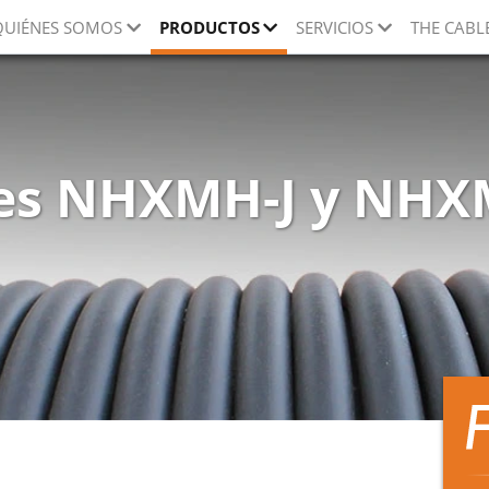
QUIÉNES SOMOS
PRODUCTOS
SERVICIOS
THE CABL
es NHXMH-J y NH