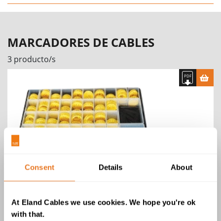
MARCADORES DE CABLES
3 producto/s
Consent
Details
About
Marcador de cables. Maletín para
instaladores
At Eland Cables we use cookies. We hope you're ok
with that.