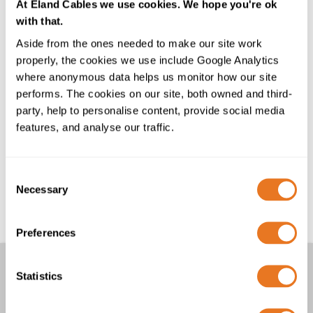
At Eland Cables we use cookies. We hope you're ok
mindestens 16 Stunden lang abkühlen. Wenn das
with that.
Gerät vorgekühlt wurde, ist eine kürzere Abkühlzeit
Aside from the ones needed to make our site work
zulässig, jedoch nicht weniger als 1 Stunde,
properly, the cookies we use include Google Analytics
vorausgesetzt, dass die Prüfkörper die
where anonymous data helps us monitor how our site
vorgeschriebene Prüftemperatur erreicht haben. Nach
performs. The cookies on our site, both owned and third-
Ablauf der vorgeschriebenen Zeiten wird jeder
party, help to personalise content, provide social media
Prüfkörper nacheinander in die
features, and analyse our traffic.
Kälteschlagprüfvorrichtung gelegt und der Hammer
aus einer Höhe von 100 mm fallen gelassen.
Um die Kälteschlagprüfung zu bestehen, darf die
Consent
Kabelisolierung oder der Mantelwerkstoff bei einer
Necessary
Selection
Sichtprüfung ohne Vergrößerung keine Risse
aufweisen.
Preferences
Weitere Prüfungen umfassen
Statistics
Kabel-Kaltdehnungsprüfung