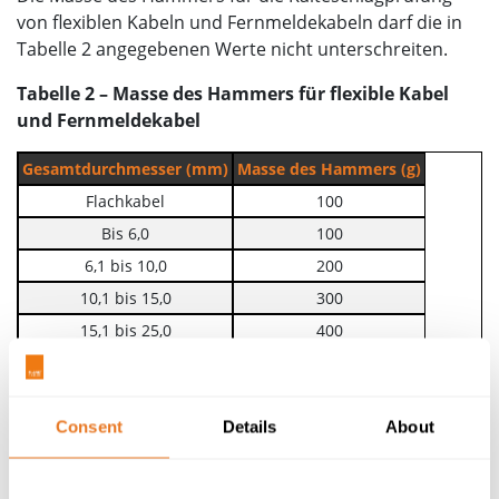
50.1 to 75.0
1250
von flexiblen Kabeln und Fernmeldekabeln darf die in
75,1 und mehr
1500
Tabelle 2 angegebenen Werte nicht unterschreiten.
Tabelle 2 – Masse des Hammers für flexible Kabel
und Fernmeldekabel
Gesamtdurchmesser (mm)
Masse des Hammers (g)
Flachkabel
100
Bis 6,0
100
6,1 bis 10,0
200
10,1 bis 15,0
300
15,1 bis 25,0
400
25,1 bis 35,0
500
35,1 und mehr
600
Die Vorrichtung und die zu prüfenden Kabelstücke
Consent
Details
About
werden nebeneinander in den Kryokühler gelegt, der
auf der in der Norm angegebenen Temperatur
gehalten wird. Der Inhalt des Kühlschranks muss dann