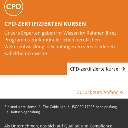
CPD-ZERTIFIZIERTEN KURSEN
Unsere Experten geben ihr Wissen im Rahmen Ihres
Programms zur kontinuierlichen beruflichen
Weiterentwicklung in Schulungen zu verschiedenen
Kabelthemen weiter.
CPD-zertifizierte Kurse
Zurück zum Anfang
Sie sind hier:
Home
The Cable Lab
ISO/IEC 17025 Kabelprüfung
Kaltschlagprüfung
Als Unternehmen, das sich auf Qualität und Compliance