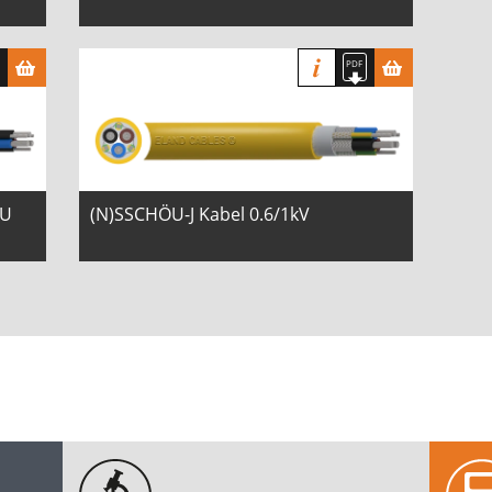
ÖU
(N)SSCHÖU-J Kabel 0.6/1kV