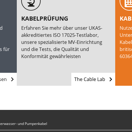
KABELPRÜFUNG
KAB
rd
Erfahren Sie mehr über unser UKAS-
Nutze
akkreditiertes ISO 17025-Testlabor,
Unter
unsere spezialisierte MV-Einrichtung
Kabe
s für
und die Tests, die Qualität und
briti
Konformität gewährleisten
60364
esen
The Cable Lab
terwasser- und Pumpenkabel