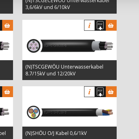
(N)TSCGECEWÖU Unterwasserkabel
3,6/6kV und 6/10kV
(N)TSCGEWÖU Unterwasserkabel
8.7/15kV und 12/20kV
bel
(N)SHÖU O/J Kabel 0,6/1kV