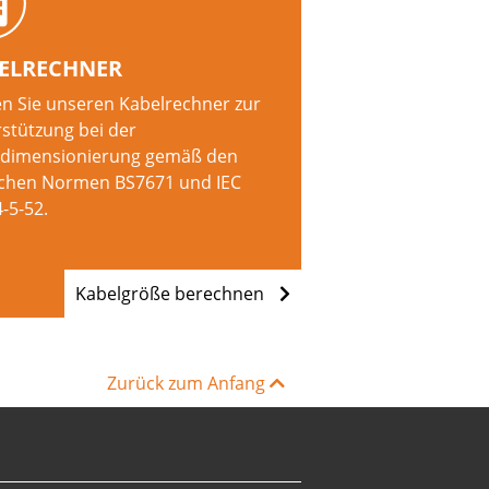
ELRECHNER
n Sie unseren Kabelrechner zur
stützung bei der
ldimensionierung gemäß den
schen Normen BS7671 und IEC
-5-52.
Kabelgröße berechnen
Zurück zum Anfang