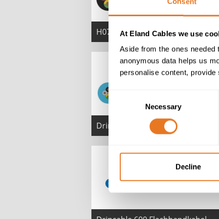
Consent
H07RN8-F-Kabel
At Eland Cables we use cook
Aside from the ones needed t
anonymous data helps us moni
personalise content, provide 
Consent
Necessary
Selection
Drincable 600 Kabel
Decline