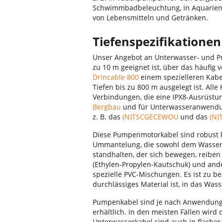
Schwimmbadbeleuchtung, in Aquarien 
von Lebensmitteln und Getränken.
Tiefenspezifikatione
Unser Angebot an Unterwasser- und 
zu 10 m geeignet ist, über das häufi
Drincable 800
einem spezielleren Kabel
Tiefen bis zu 800 m ausgelegt ist. Alle
Verbindungen, die eine IPX8-Ausrüstung
Bergbau
und für Unterwasseranwendun
z. B. das
(N)TSCGECEWOU
und das
(N
Diese Pumpenmotorkabel sind robust k
Ummantelung, die sowohl dem Wasser a
standhalten, der sich bewegen, reib
(Ethylen-Propylen-Kautschuk) und and
spezielle PVC-Mischungen. Es ist zu be
durchlässiges Material ist, in das Wass
Pumpenkabel sind je nach Anwendung
erhältlich. In den meisten Fällen wird
Unterwasserkabel sind auch in flacher