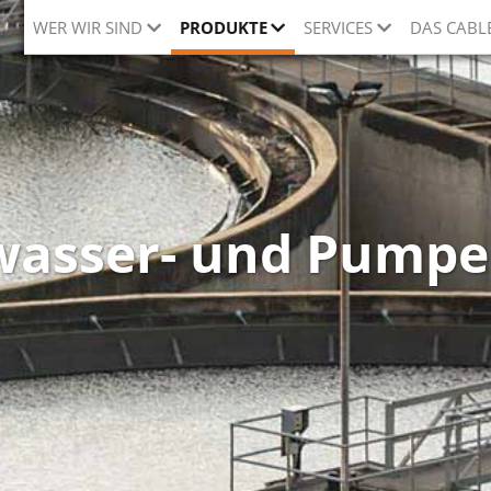
WER WIR SIND
PRODUKTE
SERVICES
DAS CABL
wasser- und Pumpe