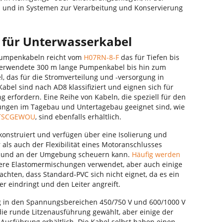
und in Systemen zur Verarbeitung und Konservierung
n für Unterwasserkabel
Pumpenkabeln reicht vom
H07RN-8-F
das für Tiefen bis
g verwendete 300 m lange Pumpenkabel bis hin zum
, das für die Stromverteilung und -versorgung in
 Kabel sind nach AD8 klassifiziert und eignen sich für
 erfordern. Eine Reihe von Kabeln, die speziell für den
gen im Tagebau und Untertagebau geeignet sind, wie
)TSCGEWOU
, sind ebenfalls erhältlich.
onstruiert und verfügen über eine Isolierung und
ls auch der Flexibilität eines Motoranschlusses
en und an der Umgebung scheuern kann.
Häufig werden
ere Elastomermischungen verwendet, aber auch einige
achten, dass Standard-PVC sich nicht eignet, da es ein
er eindringt und den Leiter angreift.
 in den Spannungsbereichen 450/750 V und 600/1000 V
 die runde Litzenausführung gewählt, aber einige der
 Ausführung erhältlich. Die Kabel selbst haben einen