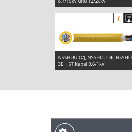
8,7/15kV und 12/20kV
NSSHÖU O/J, NSSHÖU 3E, NSSH
3E + ST Kabel 0,6/1kV