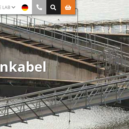
E LAB
nkabel