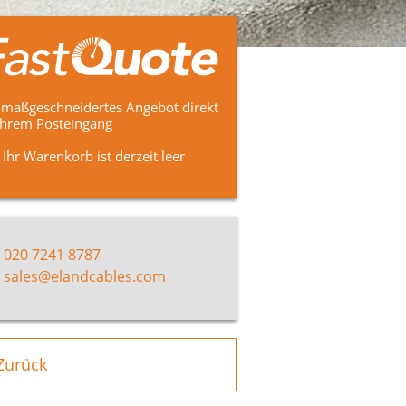
 maßgeschneidertes Angebot direkt
Ihrem Posteingang
Ihr Warenkorb ist derzeit leer
020 7241 8787
sales@elandcables.com
Zurück