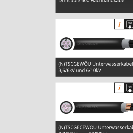
Drincable 600 Flachbandkabel
(N)TSCGEWÖU Unterwasserkabel
3,6/6kV und 6/10kV
(N)TSCGECEWÖU Unterwasserka