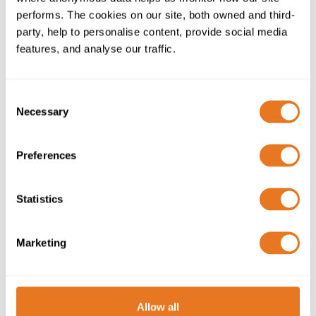
Ihr Warenkorb ist derzeit leer
performs. The cookies on our site, both owned and third-
party, help to personalise content, provide social media
features, and analyse our traffic.
Consent
020 7241 8787
Necessary
Selection
sales@elandcables.com
Preferences
Statistics
Andere Normen
DNO zugelassene Kabel
Marketing
BS7870-4.10 Kabel
IEC60502-Kabel
Zurück zur Übersicht
Allow all