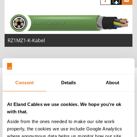
RZ1MZ1-K-Kabel
Consent
Details
About
At Eland Cables we use cookies. We hope you're ok
with that.
Aside from the ones needed to make our site work
Ihr maßgeschneidertes Angebot direkt in Ihrem
properly, the cookies we use include Google Analytics
Posteingang
where anonymous data helps us monitor how our site