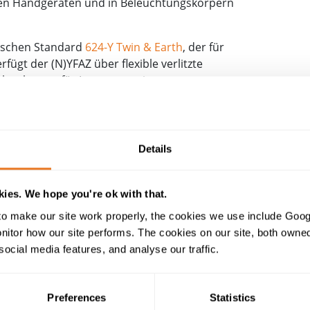
ren Handgeräten und in Beleuchtungskörpern
tischen Standard
624-Y Twin & Earth
, der für
fügt der (N)YFAZ über flexible verlitzte
daher besser für Lampen geeignet.
s die PVC-Isolierung bei der Verwendung in
 Auf einer der Adern ist die Isolierung gewellt.
ht trennen oder je nach Bedarf teilweise
Details
s das YFAZ-Kabel als einzeln isolierte,
ng keiner mechanischen Beanspruchung ausgesetzt
ies. We hope you're ok with that.
ng
o make our site work properly, the cookies we use include Goog
tor how our site performs. The cookies on our site, both owned 
legt und in den Größen 0,5 mm2 bis 4 mm2
social media features, and analyse our traffic.
he Datenblatt enthält die elektrischen
ewichte zur Unterstützung bei der
e Informationen benötigen, wenden Sie sich bitte
Preferences
Statistics