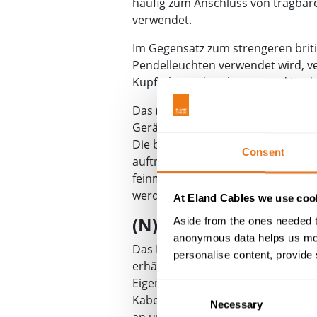
häufig zum Anschluss von tragba
verwendet.
Im Gegensatz zum strengeren bri
Pendelleuchten verwendet wird, ver
Kupferleiter der Klasse 5 und ist 
Das (N)YFAZ-Kabel ist weiß, sodas
Geräteverkabelungen kaum auffällt.
Die beiden Drähte lassen sich leic
Consent
auftrennen. Es ist zu beachten, das
feinmehrdrahtige, flexible Leitu
werden sollte.
At Eland Cables we use cook
(N)YFAZ Nennspannu
Aside from the ones needed t
anonymous data helps us moni
Das Kabel ist für 300/300 V ausge
personalise content, provide 
erhältlich. Das beigefügte technisc
Eigenschaften, Abmessungen und G
Consent
Kabelauswahl. Wenn Sie zusätzlich
Necessary
Selection