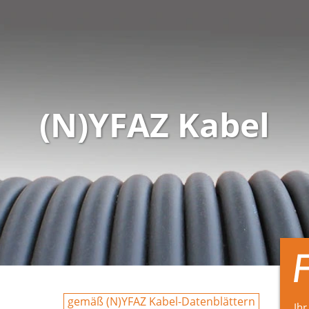
(N)YFAZ Kabel
gemäß (N)YFAZ Kabel-Datenblättern
Ihr