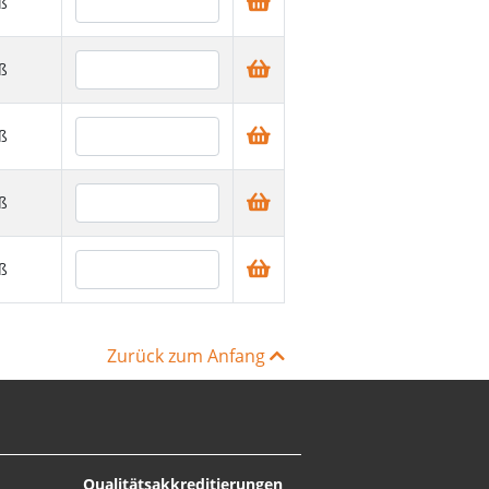
ß
ß
ß
ß
ß
Zurück zum Anfang
Qualitätsakkreditierungen