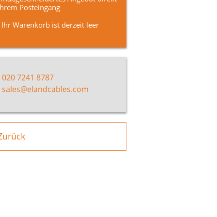
Ihrem Posteingang
Ihr Warenkorb ist derzeit leer
020 7241 8787
sales@elandcables.com
Zurück