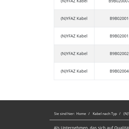
(N)YFAZ Kabel
B9B02000
(N)YFAZ Kabel
B9B02001
(N)YFAZ Kabel
B9B02001
(N)YFAZ Kabel
B9B02002
(N)YFAZ Kabel
B9B02004
Sie sind hier:
Home
Kabel nach Typ
(N)
Als Unternehmen, das sich auf Qualität