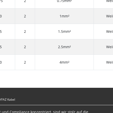
75
2
0.75mm²
Wei
0
2
1mm²
Wei
5
2
1.5mm²
Wei
5
2
2.5mm²
Wei
0
2
4mm²
Wei
YFAZ Kabel
 und Compliance konzentriert, sind wir stolz auf die