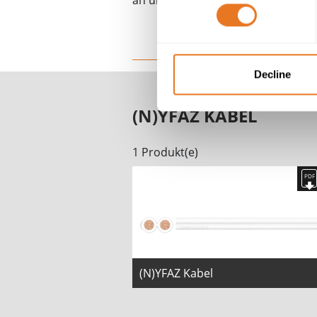
an unser Team.
Decline
(N)YFAZ KABEL
1 Produkt(e)
(N)YFAZ Kabel