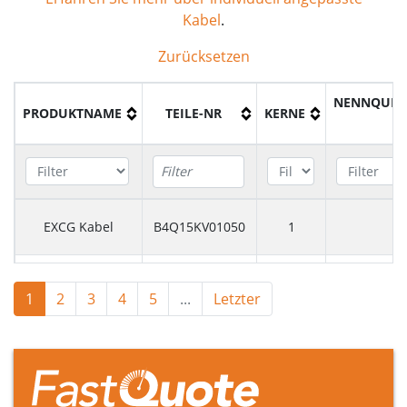
Kabel
.
Zurücksetzen
NENNQUER
PRODUKTNAME
TEILE-NR
KERNE
EXCG Kabel
B4Q15KV01050
1
EXCG Kabel
B4Q20KV01050
1
1
2
3
4
5
...
Letzter
EXCG Kabel
B4Q30KV01050
1
EXCG Kabel
B4Q15KV01095
1