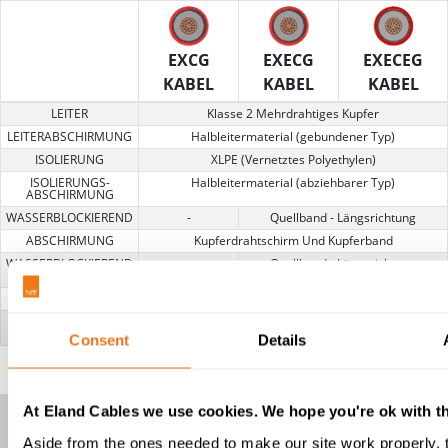
EXCG
EXECG
EXECEG
KABEL
KABEL
KABEL
LEITER
Klasse 2 Mehrdrahtiges Kupfer
LEITERABSCHIRMUNG
Halbleitermaterial (gebundener Typ)
ISOLIERUNG
XLPE (Vernetztes Polyethylen)
ISOLIERUNGS-
Halbleitermaterial (abziehbarer Typ)
ABSCHIRMUNG
WASSERBLOCKIEREND
-
Quellband - Längsrichtung
ABSCHIRMUNG
Kupferdrahtschirm Und Kupferband
WASSERBLOCKIEREND
-
Quellband - Längsrichtung
2
BAND
-
Aluminiumband
ÄUßERE
LSZH (Raucharm Und Halogenfrei)
UMMANTELUNG
Consent
Details
At Eland Cables we use cookies. We hope you're ok with th
Aside from the ones needed to make our site work properly, 