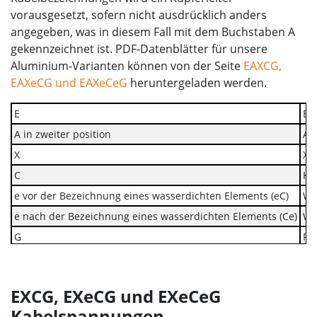
vorausgesetzt, sofern nicht ausdrücklich anders
angegeben, was in diesem Fall mit dem Buchstaben A
gekennzeichnet ist. PDF-Datenblätter für unsere
Aluminium-Varianten können von der Seite
EAXCG,
EAXeCG und EAXeCeG
heruntergeladen werden.
E
En
A in zweiter position
Al
X
XL
C
Ko
e vor der Bezeichnung eines wasserdichten Elements (eC)
Wa
e nach der Bezeichnung eines wasserdichten Elements (Ce)
Wa
G
Po
F2
Fe
EXCG, EXeCG und EXeCeG
Kabelspannungen