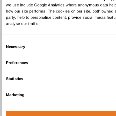
EXCG, EXECG UND EXECEG KABELS
we use include Google Analytics where anonymous data hel
3 Produkt(e)
how our site performs. The cookies on our site, both owned a
party, help to personalise content, provide social media feat
analyse our traffic.
Consent
Necessary
Selection
EXCG Kabel
Preferences
Statistics
Marketing
EXeCG Kabel