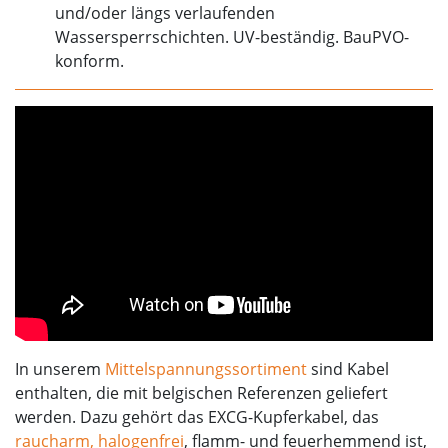
und/oder längs verlaufenden
Wassersperrschichten. UV-beständig. BauPVO-
konform.
In unserem
Mittelspannungssortiment
sind Kabel
enthalten, die mit belgischen Referenzen geliefert
werden. Dazu gehört das EXCG-Kupferkabel, das
raucharm, halogenfrei
, flamm- und feuerhemmend ist,