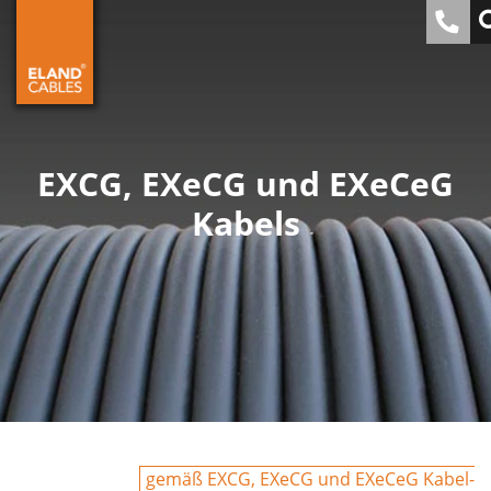
EXCG, EXeCG und EXeCeG
Kabels
gemäß EXCG, EXeCG und EXeCeG Kabel-