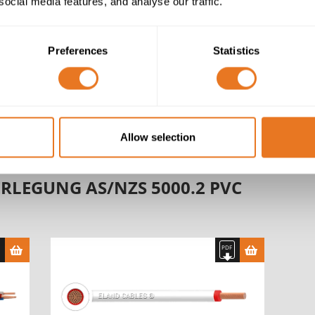
social media features, and analyse our traffic.
Starre Kupferlitze
Preferences
Statistics
VC-90 (Polyvinylchlorid)
PVC-90 (Pol
PVC (Polyvinylchlorid)
Allow selection
ERLEGUNG AS/NZS 5000.2 PVC