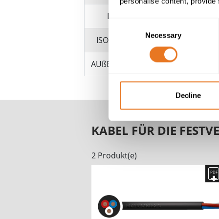
personalise content, provide 
LEITER
Consent
Necessary
Selection
ISOLIERUNG
P
AUßENMANTEL
Decline
KABEL FÜR DIE FESTV
2 Produkt(e)