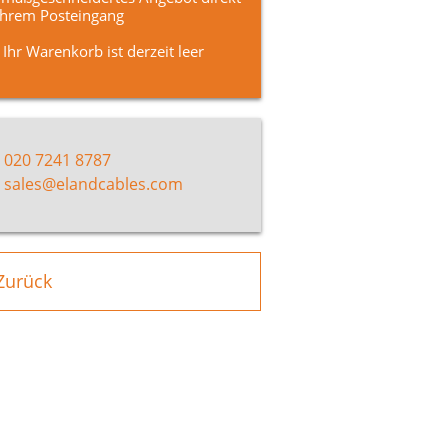
Ihrem Posteingang
Ihr Warenkorb ist derzeit leer
020 7241 8787
sales@elandcables.com
Zurück