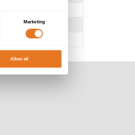
Marketing
yvinylchlorid) - Red or Black
Allow all