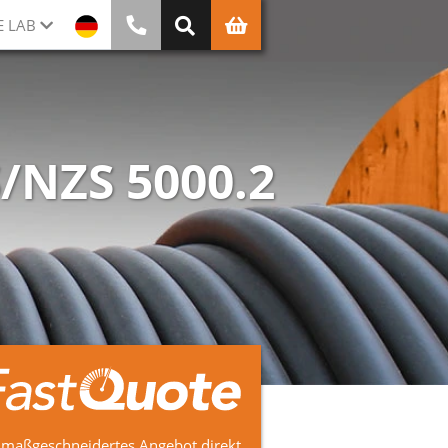
E LAB
S/NZS 5000.2
 maßgeschneidertes Angebot direkt