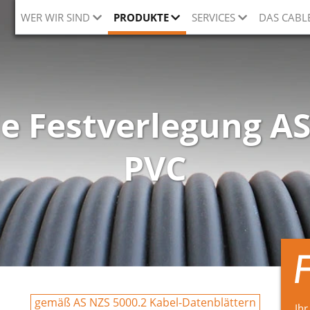
WER WIR SIND
PRODUKTE
SERVICES
DAS CABL
ie Festverlegung A
PVC
gemäß AS NZS 5000.2 Kabel-Datenblättern
Ihr