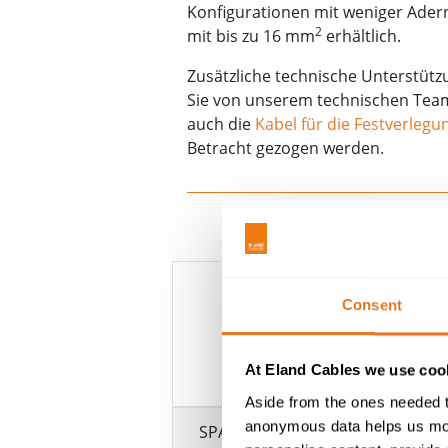
Konfigurationen mit weniger Adern
2
mit bis zu 16 mm
erhältlich.
Zusätzliche technische Unterstützu
Sie von unserem technischen Tea
auch die
Kabel für die Festverleg
Betracht gezogen werden.
Consent
MULTICORE 
At Eland Cables we use cook
Aside from the ones needed t
anonymous data helps us moni
SPANNUNG