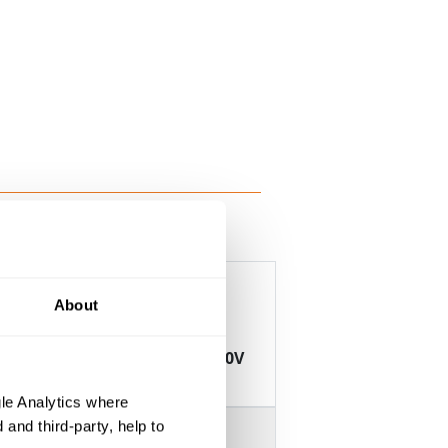
About
/NZS 5000.2 PVC/PVC 450/750V
KABEL
le Analytics where
and third-party, help to