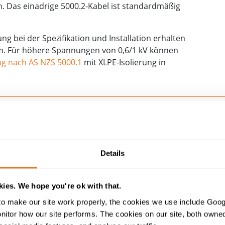
. Das einadrige 5000.2-Kabel ist standardmäßig
ng bei der Spezifikation und Installation erhalten
m. Für höhere Spannungen von 0,6/1 kV können
ung nach AS NZS 5000.1
mit XLPE-Isolierung in
Konstruktionstabelle
Details
AS/NZS 5000.2 PVC-PVC 450/750V
SINGLE CORE AS
ies. We hope you're ok with that.
KABEL
o make our site work properly, the cookies we use include Goog
tor how our site performs. The cookies on our site, both owned 
450/750 V