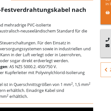
in 
Festverdrahtungskabel nach
und mehradrige PVC-isolierte
australisch-neuseeländischem Standard für die
Steuerschaltungen. Für den Einsatz in
mversorgungssystemen sowie in industriellen und
nn in der Luft verlegt oder in Leerrohren,
oder sogar direkt erdverlegt werden.
gen
: AS NZS 5000.2. 450/750 V.
er Kupferleiter mit Polyvinylchlorid-Isolierung
2
2
el ist in Querschnittsgrößen von 1 mm
, 1,5 mm
ern erhältlich. Einadrige Kabel sind
2
6 mm
erhältlich.