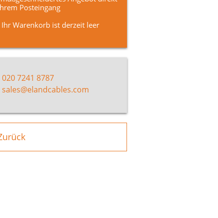
Ihrem Posteingang
Ihr Warenkorb ist derzeit leer
020 7241 8787
sales@elandcables.com
Zurück