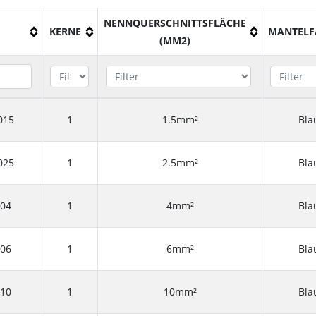
NENNQUERSCHNITTSFLÄCHE
KERNE
MANTELF
(MM2)
015
1
1.5mm²
Bla
025
1
2.5mm²
Bla
004
1
4mm²
Bla
006
1
6mm²
Bla
010
1
10mm²
Bla