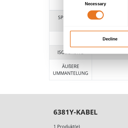
Necessary
Selection
SPANNUNG
LEITER
Decline
ISOLIERUNG
ÄUßERE
UMMANTELUNG
6381Y-KABEL
1 Produkt(e)