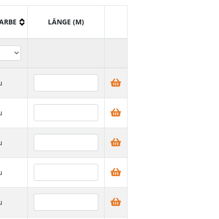
ARBE
LÄNGE (M)
u
u
u
u
u