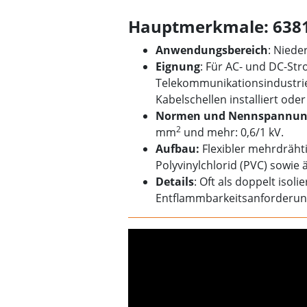
Hauptmerkmale: 6381
Anwendungsbereich
: Niede
Eignung
: Für AC- und DC-St
Telekommunikationsindustrie
Kabelschellen installiert od
Normen und Nennspannun
2
mm
und mehr: 0,6/1 kV.
Aufbau:
Flexibler mehrdrähti
Polyvinylchlorid (PVC) sowie 
Details
: Oft als doppelt isoli
Entflammbarkeitsanforderun