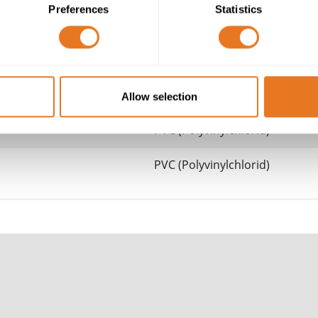
6381Y-KABEL
Preferences
Statistics
2
2
1.5mm
to 35mm
: 450/750V
2
50mm
and above: 0.6/1kV
Klasse 5 Flexibles mehrdrahtiges Kupfe
Allow selection
PVC (Polyvinylchlorid)
PVC (Polyvinylchlorid)