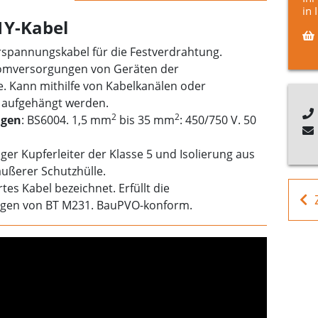
in 
Y-Kabel
rspannungskabel für die Festverdrahtung.
romversorgungen von Geräten der
. Kann mithilfe von Kabelkanälen oder
er aufgehängt werden.
2
2
gen
: BS6004. 1,5 mm
bis 35 mm
: 450/750 V. 50
ger Kupferleiter der Klasse 5 und Isolierung aus
äußerer Schutzhülle.
ertes Kabel bezeichnet. Erfüllt die
gen von BT M231. BauPVO-konform.