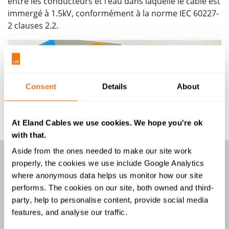
entre les conducteurs et l’eau dans laquelle le câble est
immergé à 1.5kV, conformément à la norme IEC 60227-
2 clauses 2.2.
Consent
Details
About
At Eland Cables we use cookies. We hope you're ok
with that.
Aside from the ones needed to make our site work
Autres Tests
properly, the cookies we use include Google Analytics
where anonymous data helps us monitor how our site
Test de flexion des câbles de levage
performs. The cookies on our site, both owned and third-
Test mécanique pour câbles électriques flexibles
party, help to personalise content, provide social media
Tests de flexibilité statique des câbles électriques
features, and analyse our traffic.