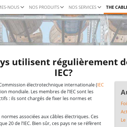
MES-NOUS
NOS PRODUITS
NOS SERVICES
THE CABL
ys utilisent régulièrement d
IEC?
 Commission électrotechnique internationale (
IEC
A
tion mondiale. Les membres de l’IEC sont les
fs : ils sont chargés de fixer les normes et
Fo
Ac
12 normes associées aux câbles électriques. Ces
Le
e 20 de l’IEC. Bien sûr, ces pays ne se réfèrent