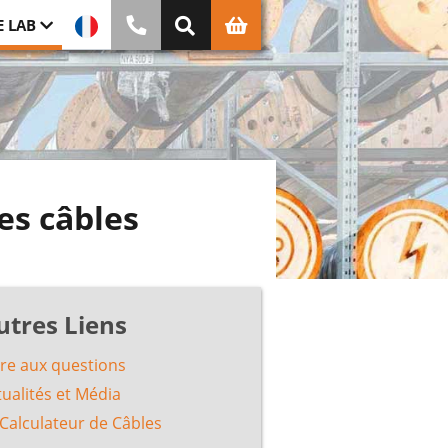
E LAB
es câbles
utres Liens
ire aux questions
tualités et Média
 Calculateur de Câbles