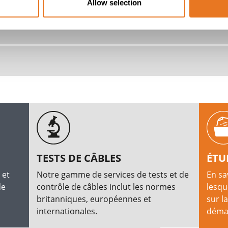
lectriques....
Allow selection
TESTS DE CÂBLES
ÉTU
 et
Notre gamme de services de tests et de
En sa
de
contrôle de câbles inclut les normes
lesqu
britanniques, européennes et
sur l
internationales.
démar