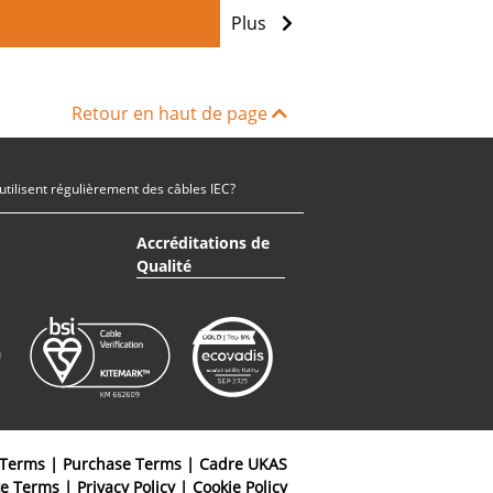
Plus
Retour en haut de page
utilisent régulièrement des câbles IEC?
Accréditations de
Qualité
 Terms
|
Purchase Terms
|
Cadre UKAS
te Terms
|
Privacy Policy
|
Cookie Policy