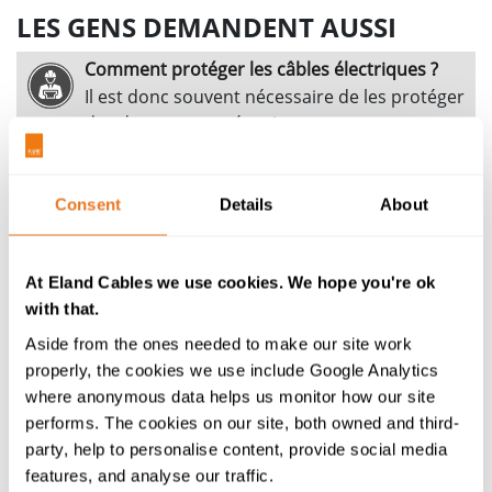
LES GENS DEMANDENT AUSSI
Comment protéger les câbles électriques ?
Il est donc souvent nécessaire de les protéger
des dommages mécaniques et
environnementaux. Pour cela, il existe de
nombreuses méthodes :
Consent
Details
About
Quelles sont les causes principales de
défaillance pour les câbles électriques ?
Il existe de nombreuses causes de défaillance
At Eland Cables we use cookies. We hope you're ok
possibles pour les câbles électriques, la pire
with that.
des conséquences étant l’incendie ainsi que
Aside from the ones needed to make our site work
d’autres...
properly, the cookies we use include Google Analytics
Comment choisir la bonne section de câble
where anonymous data helps us monitor how our site
électrique ?
performs. The cookies on our site, both owned and third-
Le choix de la section de câble se base sur 3
party, help to personalise content, provide social media
facteurs principaux : - l’intensité de courant
features, and analyse our traffic.
admissible - la régulation de la tension